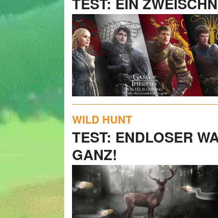
TEST: EIN ZWEISCH
WILD HUNT
TEST: ENDLOSER WA
ANZ!