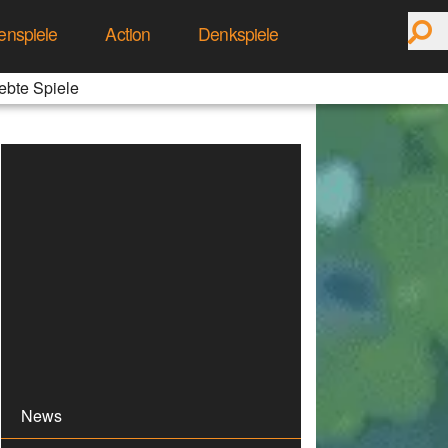
enspiele
Action
Denkspiele
ebte Spiele
News