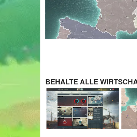
BEHALTE ALLE WIRTSCHA