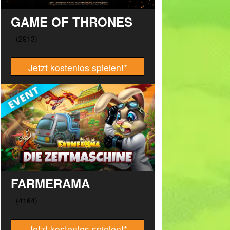
GAME OF THRONES
Jetzt kostenlos spielen!
*
FARMERAMA
Jetzt kostenlos spielen!
*