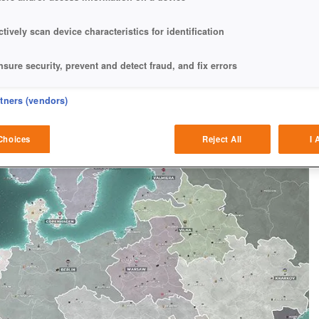
ctively scan device characteristics for identification
nsure security, prevent and detect fraud, and fix errors
eliver and present advertising and content
rtners (vendors)
atch and combine data from other data sources
Choices
Reject All
I 
ink different devices
dentify devices based on information transmitted automatically
ave and communicate privacy choices
w Purposes