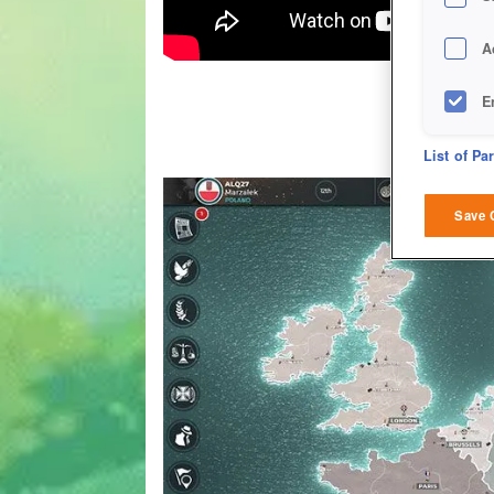
A
E
D
List of Pa
M
Save 
L
I
S
Sho