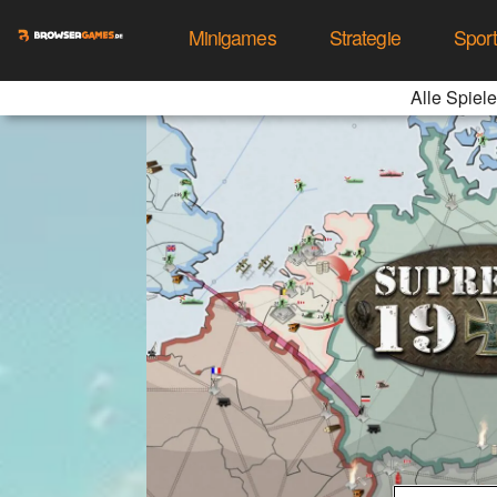
Minigames
Strategie
Spor
Alle Spiele