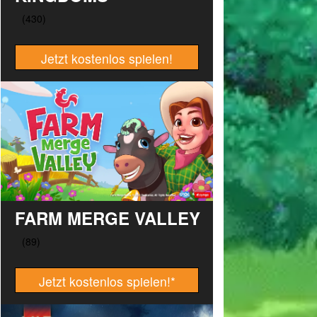
Jetzt kostenlos spielen!
FARM MERGE VALLEY
Jetzt kostenlos spielen!
*