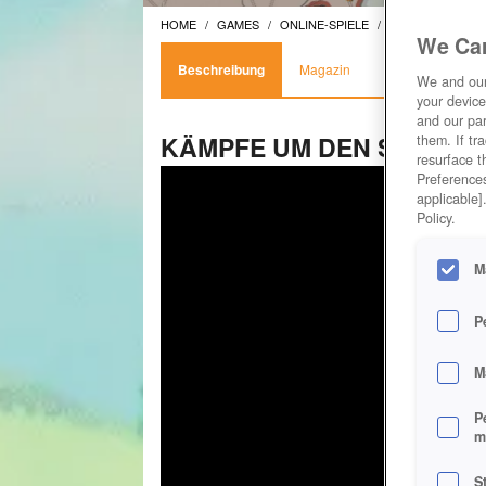
HOME
GAMES
ONLINE-SPIELE
KRIEGSSPIELE
We Car
Beschreibung
Magazin
We and ou
your device
and our par
KÄMPFE UM DEN SIEG IN 
them. If tr
resurface t
Preferences
applicable]
Policy.
M
P
M
P
m
S