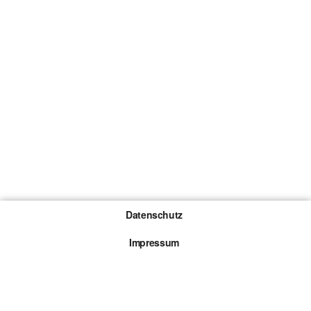
Datenschutz
Impressum
Gewinnspiel-Teilnahmebedingungen
Die mit * gekennzeichneten Links sind sogenannte