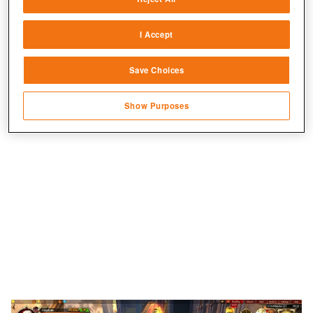
Match and combine data from other data
sources
I Accept
Link different devices
Save Choices
Identify devices based on information
Wie in klassischen J-RPGs stellt ihr euch eine
transmitted automatically
Heldentruppe zusammen.
Show Purposes
Save and communicate privacy choices