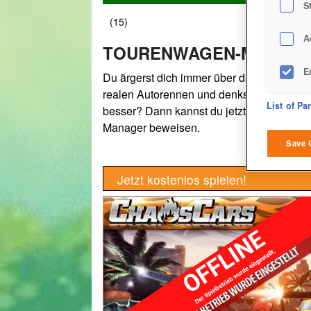
S
A
TOURENWAGEN-MANAG
E
Du ärgerst dich immer über das Manageme
realen Autorennen und denkst, du kannst 
D
List of Pa
besser? Dann kannst du jetzt dein Talent a
Manager beweisen.
M
Save 
L
Jetzt kostenlos spielen!
I
S
Sho