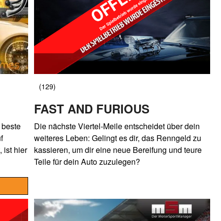
FAST AND FURIOUS
 beste
Die nächste Viertel-Meile entscheidet über dein
f
weiteres Leben: Gelingt es dir, das Renngeld zu
ist hier
kassieren, um dir eine neue Bereifung und teure
Teile für dein Auto zuzulegen?