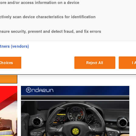
tore and/or access information on a device
ctively scan device characteristics for identification
ER
SPEED4LIFE
nsure security, prevent and detect fraud, and fix errors
nt bei
Mache dir als Racing-Star einen unsterblichen
das
Namen. Unterhalte einen kleinen Fuhrpark an
eliver and present advertising and content
rtners (vendors)
ls
getunten Wagen. Fahre mit ihnen Rennen und
erlebe die absolute Power von 500 PS unter der
atch and combine data from other data sources
Haube.
Choices
Reject All
I 
ink different devices
dentify devices based on information transmitted automatically
ave and communicate privacy choices
w Purposes