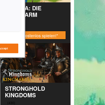
TAONGA: DIE
INSELFARM
Jetzt kostenlos spielen!
*
Accept
STRONGHOLD
KINGDOMS