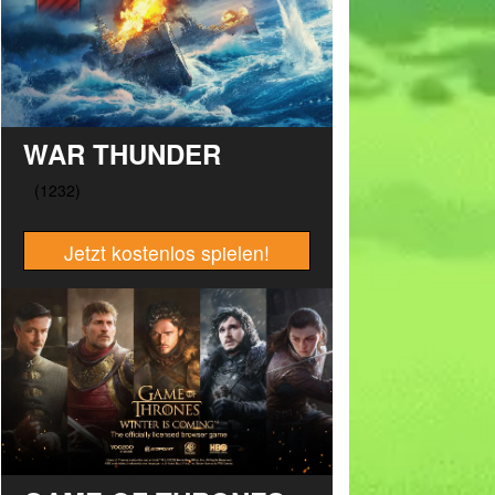
WAR THUNDER
Jetzt kostenlos spielen!