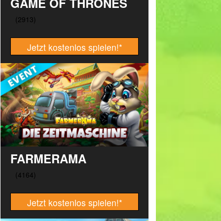
GAME OF THRONES
Jetzt kostenlos spielen!
*
FARMERAMA
Jetzt kostenlos spielen!
*