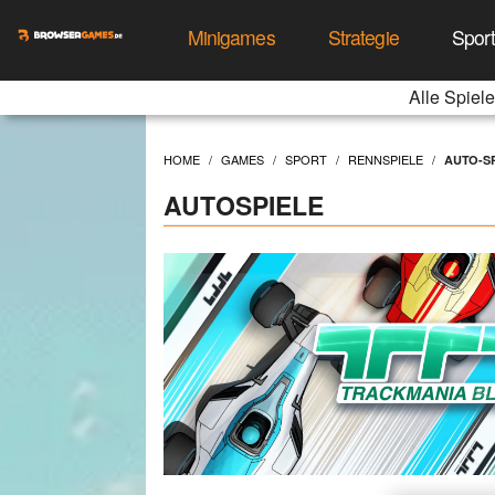
Minigames
Strategie
Spor
Alle Spiele
HOME
GAMES
SPORT
RENNSPIELE
AUTO-SP
AUTOSPIELE