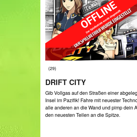
DRIFT CITY
Gib Vollgas auf den Straßen einer abgel
Insel im Pazifik! Fahre mit neuester Techn
alle anderen an die Wand und pimp dein A
den neuesten Teilen an die Spitze.