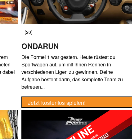
ONDARUN
arem
Die Formel 1 war gestern. Heute rüstest du
neten
Sportwagen auf, um mit ihnen Rennen in
e dabei
verschiedenen Ligen zu gewinnen. Deine
Aufgabe besteht darin, das komplette Team zu
betreuen...
Jetzt kostenlos spielen!