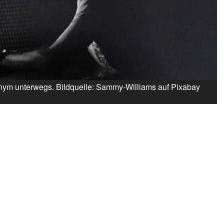
onym unterwegs. Bildquelle: Sammy-Williams auf Pixabay