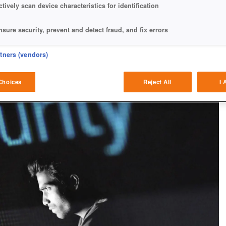
ctively scan device characteristics for identification
nsure security, prevent and detect fraud, and fix errors
eliver and present advertising and content
rtners (vendors)
atch and combine data from other data sources
Choices
Reject All
I 
ink different devices
dentify devices based on information transmitted automatically
ave and communicate privacy choices
w Purposes