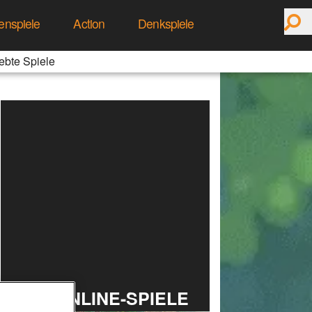
enspiele
Action
Denkspiele
ebte Spiele
TOP ONLINE-SPIELE