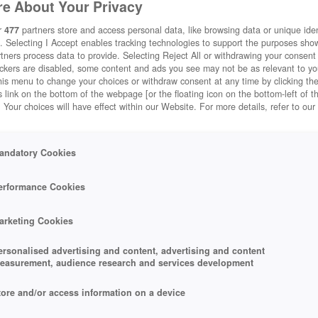
e About Your Privacy
r
477
partners store and access personal data, like browsing data or unique ident
. Selecting I Accept enables tracking technologies to support the purposes sh
tners process data to provide. Selecting Reject All or withdrawing your consent 
ackers are disabled, some content and ads you see may not be as relevant to y
his menu to change your choices or withdraw consent at any time by clicking t
 link on the bottom of the webpage [or the floating icon on the bottom-left of t
. Your choices will have effect within our Website. For more details, refer to our
andatory Cookies
erformance Cookies
arketing Cookies
t zocken wenig Spaß. VPNs können Abhilfe schaffen.
ersonalised advertising and content, advertising and content
C0 Creative Commons)
easurement, audience research and services development
tore and/or access information on a device