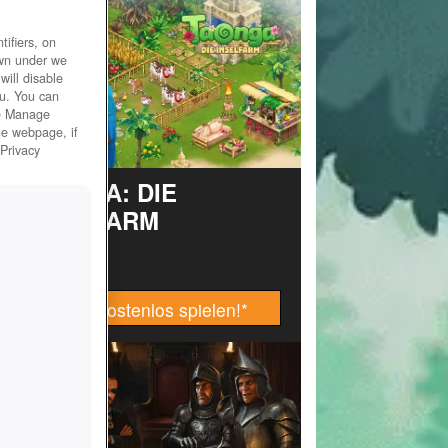
ifiers, on
own under we
will disable
ou. You can
he Manage
he webpage, if
 Privacy
TAONGA: DIE
INSELFARM
Jetzt kostenlos spielen!
*