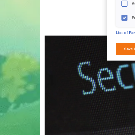
A
E
D
List of Pa
M
Save 
L
I
S
Sho