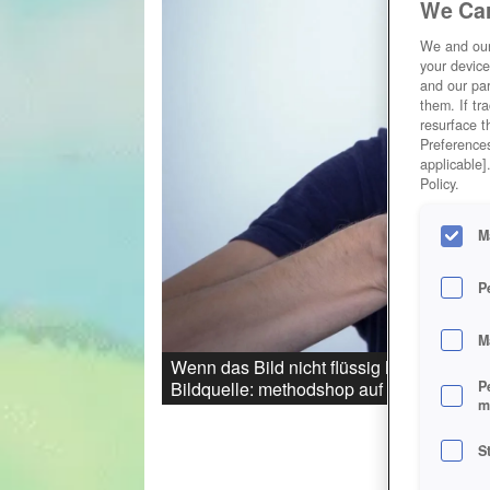
We Car
We and ou
your device
and our par
them. If tr
resurface t
Preferences
applicable]
Policy.
M
P
M
Wenn das Bild nicht flüssig läuft, mach
P
Bildquelle: methodshop auf Pixabay (C
m
S