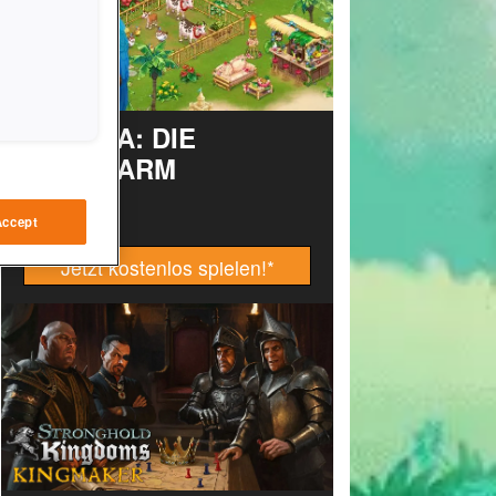
TAONGA: DIE
INSELFARM
Accept
Jetzt kostenlos spielen!
*