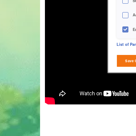
S
A
E
D
List of Pa
M
Save 
L
I
S
Sho