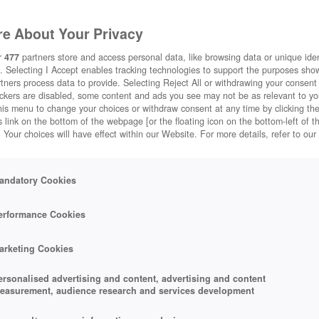
e About Your Privacy
r
477
partners store and access personal data, like browsing data or unique ident
. Selecting I Accept enables tracking technologies to support the purposes sh
tners process data to provide. Selecting Reject All or withdrawing your consent 
ackers are disabled, some content and ads you see may not be as relevant to y
his menu to change your choices or withdraw consent at any time by clicking t
 link on the bottom of the webpage [or the floating icon on the bottom-left of t
. Your choices will have effect within our Website. For more details, refer to our
andatory Cookies
erformance Cookies
arketing Cookies
ersonalised advertising and content, advertising and content
easurement, audience research and services development