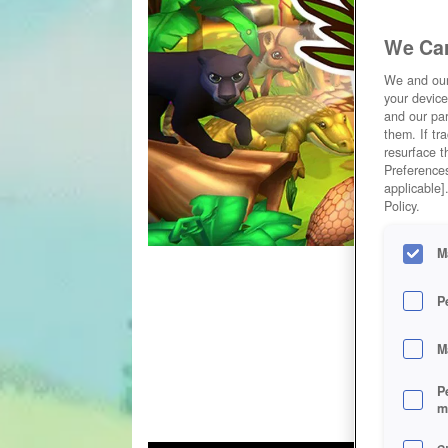
We Car
We and ou
your device
and our par
them. If tr
resurface t
Preferences
applicable]
Policy.
M
P
M
P
m