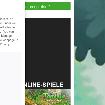
Jetzt kostenlos spielen!
*
ifiers, on
own under we
will disable
ou. You can
he Manage
he webpage, if
 Privacy
TOP ONLINE-SPIELE