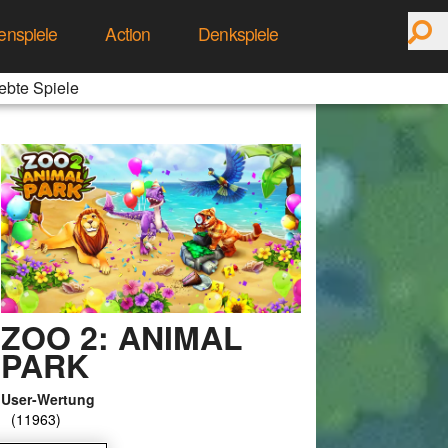
enspiele
Action
Denkspiele
ebte Spiele
ZOO 2: ANIMAL
PARK
User-Wertung