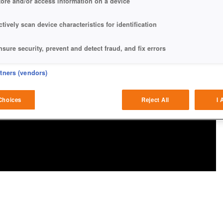
tore and/or access information on a device
ctively scan device characteristics for identification
nsure security, prevent and detect fraud, and fix errors
eliver and present advertising and content
rtners (vendors)
atch and combine data from other data sources
Choices
Reject All
I 
ink different devices
dentify devices based on information transmitted automatically
ave and communicate privacy choices
w Purposes