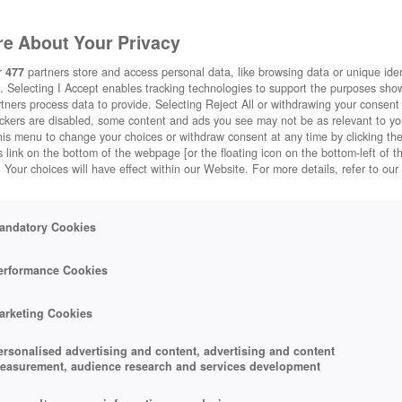
e About Your Privacy
r
477
partners store and access personal data, like browsing data or unique ident
. Selecting I Accept enables tracking technologies to support the purposes sh
tners process data to provide. Selecting Reject All or withdrawing your consent 
ackers are disabled, some content and ads you see may not be as relevant to y
his menu to change your choices or withdraw consent at any time by clicking t
 link on the bottom of the webpage [or the floating icon on the bottom-left of t
. Your choices will have effect within our Website. For more details, refer to our
andatory Cookies
erformance Cookies
arketing Cookies
ersonalised advertising and content, advertising and content
easurement, audience research and services development