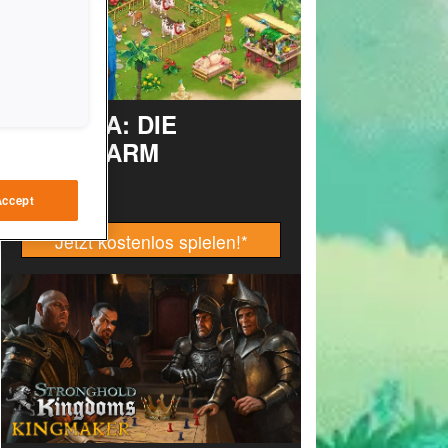
TAONGA: DIE
INSELFARM
Accept
Jetzt kostenlos spielen!
*