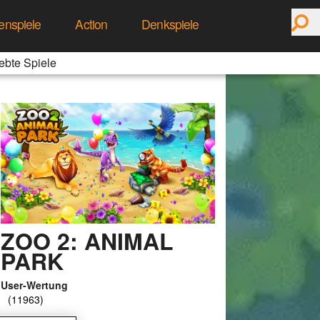
enspiele
Action
Denkspiele
ebte Spiele
ZOO 2: ANIMAL
PARK
User-Wertung