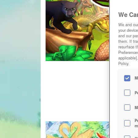
We Car
We and ou
your device
and our par
them. If tr
resurface t
Preferences
applicable]
Policy.
M
P
M
P
m