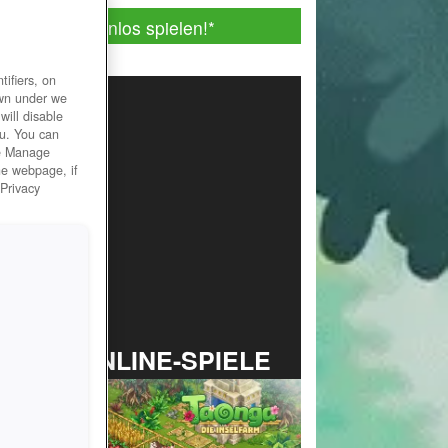
Jetzt kostenlos spielen!
*
ifiers, on
own under we
will disable
ou. You can
he Manage
he webpage, if
 Privacy
TOP ONLINE-SPIELE