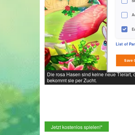
S
A
E
D
List of Pa
M
Save 
L
Die rosa Hasen sind keine neue Tierart, d
bekommt sie per Zucht.
I
S
Sho
Jetzt kostenlos spielen!
*