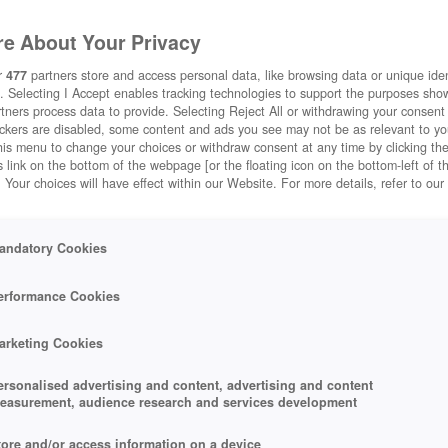
URBAN-RIVALS
e About Your Privacy
r
477
partners store and access personal data, like browsing data or unique ident
. Selecting I Accept enables tracking technologies to support the purposes sh
tners process data to provide. Selecting Reject All or withdrawing your consent 
S SPIELEN
ackers are disabled, some content and ads you see may not be as relevant to y
his menu to change your choices or withdraw consent at any time by clicking t
 link on the bottom of the webpage [or the floating icon on the bottom-left of t
 Urban Rivals spielen!
. Your choices will have effect within our Website. For more details, refer to our
andatory Cookies
erformance Cookies
arketing Cookies
+7
ersonalised advertising and content, advertising and content
easurement, audience research and services development
tore and/or access information on a device