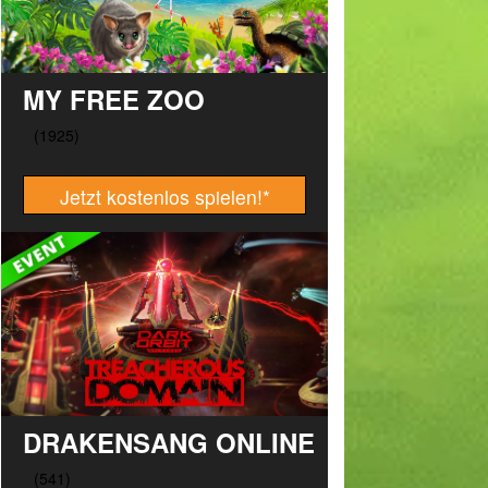
MY FREE ZOO
Jetzt kostenlos spielen!
*
DRAKENSANG ONLINE