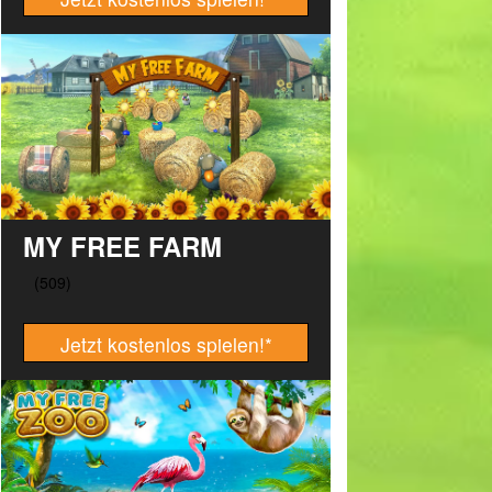
MY FREE FARM
Jetzt kostenlos spielen!
*