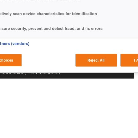
ctively scan device characteristics for identification
nsure security, prevent and detect fraud, and fix errors
eliver and present advertising and content
rtners (vendors)
atch and combine data from other data sources
Choices
Reject All
I 
s
,
Free-to-Play
,
Kostenlose Spiele
,
Mobile Games
,
denbasiert
,
Sammelkarten
ink different devices
dentify devices based on information transmitted automatically
ave and communicate privacy choices
w Purposes