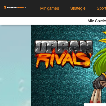
Minigames
Strategie
Spor
Alle Spiele