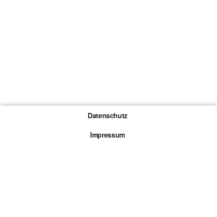
Datenschutz
Impressum
Gewinnspiel-Teilnahmebedingungen
Die mit * gekennzeichneten Links sind sogenannte
Affiliate Links. Kommt über einen solchen Link ein
Kauf zustande, werden wir mit einer Provision
beteiligt. Für dich entstehen dabei keine Mehrkosten.