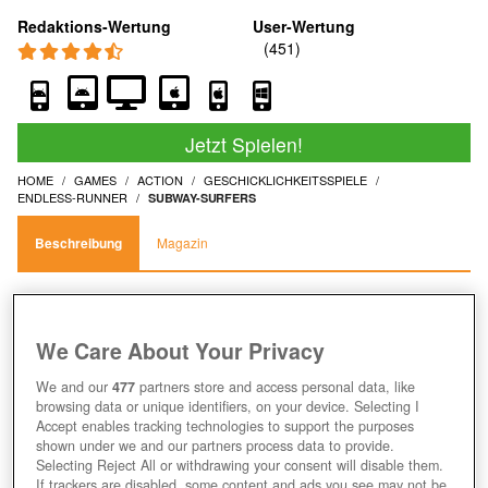
Redaktions-Wertung
User-Wertung
Jetzt Spielen!
HOME
GAMES
ACTION
GESCHICKLICHKEITSSPIELE
ENDLESS-RUNNER
SUBWAY-SURFERS
Beschreibung
Magazin
MACH DIE BAHNGLEISE UNSICHER
We Care About Your Privacy
IM HANDYSPIEL SUBWAY SURFERS!
We and our
477
partners store and access personal data, like
browsing data or unique identifiers, on your device. Selecting I
Accept enables tracking technologies to support the purposes
shown under we and our partners process data to provide.
Selecting Reject All or withdrawing your consent will disable them.
If trackers are disabled, some content and ads you see may not be