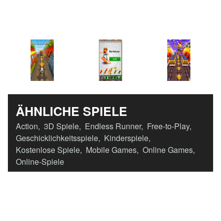
ÄHNLICHE SPIELE
Action
,
3D Spiele
,
Endless Runner
,
Free-to-Play
,
Geschicklichkeitsspiele
,
Kinderspiele
,
Kostenlose Spiele
,
Mobile Games
,
Online Games
,
Online-Spiele