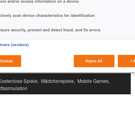
tore and/or access information on a device
ctively scan device characteristics for identification
nsure security, prevent and detect fraud, and fix errors
eliver and present advertising and content
rtners (vendors)
atch and combine data from other data sources
Choices
Reject All
I 
ink different devices
Kostenlose Spiele
,
Mädchenspiele
,
Mobile Games
,
dentify devices based on information transmitted automatically
ftssimulation
ave and communicate privacy choices
w Purposes