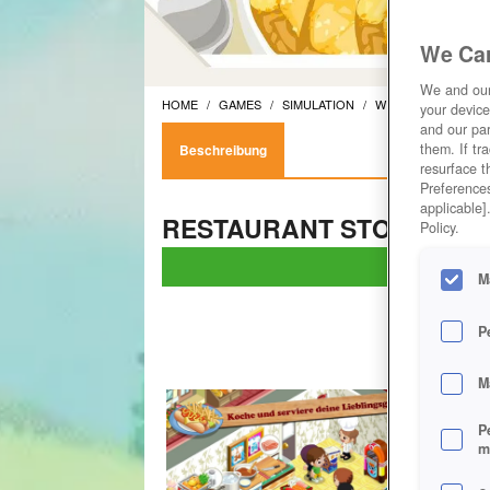
We Car
We and ou
HOME
GAMES
SIMULATION
WIRTSCHAFTSSIMU
your device
and our par
them. If tr
Beschreibung
resurface t
Preferences
applicable]
RESTAURANT STORY AUF 
Policy.
Jet
M
P
M
P
m