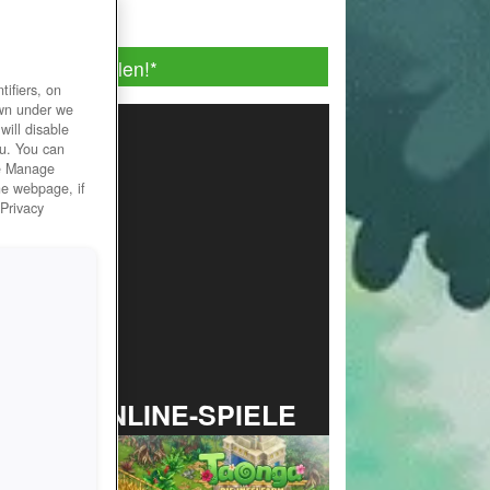
Jetzt Spielen!
*
ifiers, on
own under we
will disable
ou. You can
he Manage
he webpage, if
 Privacy
TOP ONLINE-SPIELE