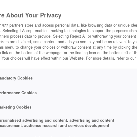
e About Your Privacy
r
477
partners store and access personal data, like browsing data or unique ident
LATION
RESTAURANT-STORY
. Selecting I Accept enables tracking technologies to support the purposes sh
tners process data to provide. Selecting Reject All or withdrawing your consent 
ackers are disabled, some content and ads you see may not be as relevant to y
his menu to change your choices or withdraw consent at any time by clicking t
 link on the bottom of the webpage [or the floating icon on the bottom-left of t
. Your choices will have effect within our Website. For more details, refer to our
DEM HANDY SPIELEN
zt App herunterladen
*
andatory Cookies
erformance Cookies
arketing Cookies
ersonalised advertising and content, advertising and content
easurement, audience research and services development
+2