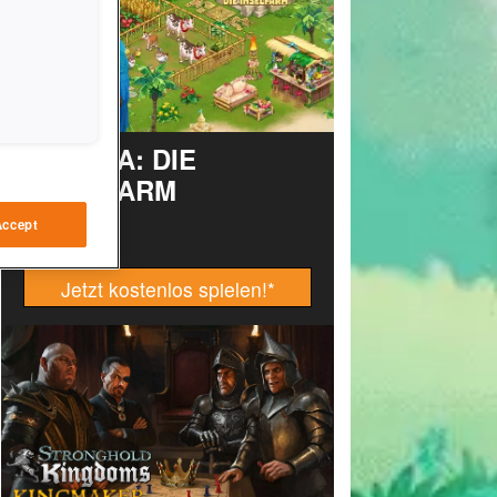
TAONGA: DIE
INSELFARM
Accept
Jetzt kostenlos spielen!
*