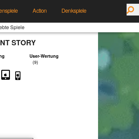
enspiele
Action
Denkspiele
ebte Spiele
NT STORY
ng
User-Wertung