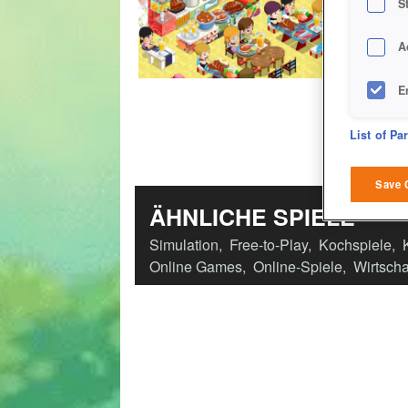
S
A
E
D
List of Pa
M
Save 
ÄHNLICHE SPIELE
L
Simulation
,
Free-to-Play
,
Kochspiele
,
I
Online Games
,
Online-Spiele
,
Wirtscha
S
Sho