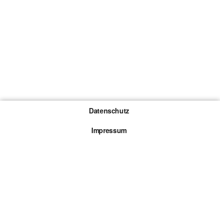
Datenschutz
Impressum
Gewinnspiel-Teilnahmebedingungen
Die mit * gekennzeichneten Links sind sogenannte
Affiliate Links. Kommt über einen solchen Link ein
Kauf zustande, werden wir mit einer Provision
beteiligt. Für dich entstehen dabei keine Mehrkosten.