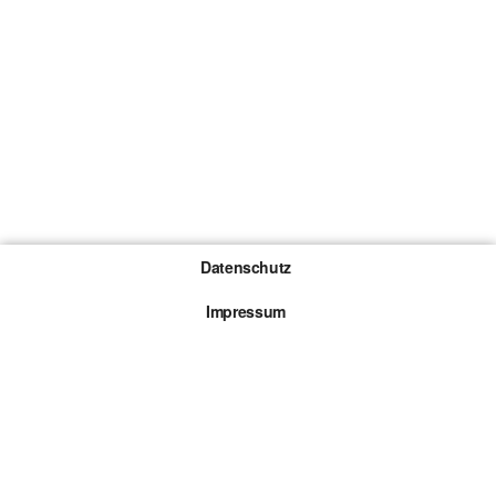
Datenschutz
Impressum
Gewinnspiel-Teilnahmebedingungen
Die mit * gekennzeichneten Links sind sogenannte
Affiliate Links. Kommt über einen solchen Link ein
Kauf zustande, werden wir mit einer Provision
beteiligt. Für dich entstehen dabei keine Mehrkosten.