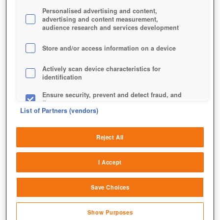
Personalised advertising and content,
advertising and content measurement,
audience research and services development
Store and/or access information on a device
Actively scan device characteristics for
identification
Ensure security, prevent and detect fraud, and
fix errors
List of Partners (vendors)
Deliver and present advertising and content
Reject All
Match and combine data from other data
sources
I Accept
Link different devices
Save Choices
Identify devices based on information
Auf der Karte sucht ihr euch ein Expeditionsziel aus.
transmitted automatically
Show Purposes