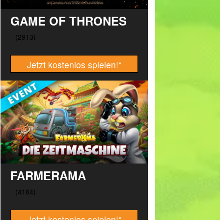
GAME OF THRONES
Jetzt kostenlos spielen!
*
FARMERAMA
Jetzt kostenlos spielen!
*