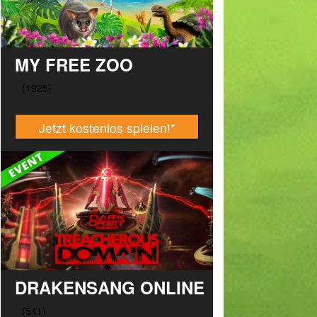
MY FREE ZOO
Jetzt kostenlos spielen!
*
DRAKENSANG ONLINE