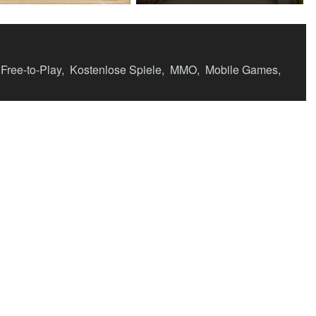
Free-to-Play
,
Kostenlose Spiele
,
MMO
,
Mobile Games
,