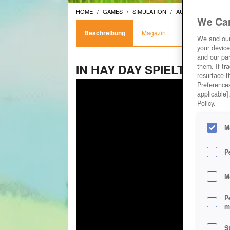
HOME
GAMES
SIMULATION
AUFBAUSPIELE
We Car
Beschreibung
Magazin
We and ou
your device
and our par
IN HAY DAY SPIELT DIE 
them. If tr
resurface t
Preferences
applicable]
Policy.
M
P
M
P
m
S