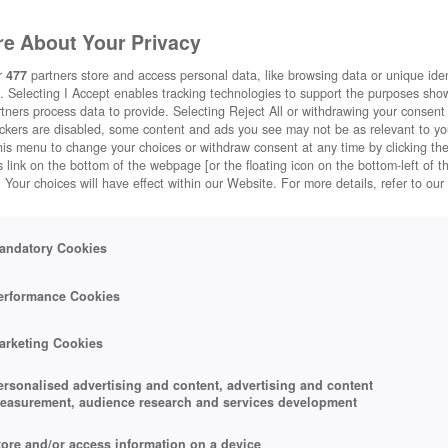
FARMSPIELE
HAY-DAY
e About Your Privacy
r
477
partners store and access personal data, like browsing data or unique ident
. Selecting I Accept enables tracking technologies to support the purposes sh
tners process data to provide. Selecting Reject All or withdrawing your consent 
GANZE FARM VERRÜCKT!
ackers are disabled, some content and ads you see may not be as relevant to y
his menu to change your choices or withdraw consent at any time by clicking t
 link on the bottom of the webpage [or the floating icon on the bottom-left of t
. Your choices will have effect within our Website. For more details, refer to our
andatory Cookies
erformance Cookies
arketing Cookies
ersonalised advertising and content, advertising and content
easurement, audience research and services development
tore and/or access information on a device