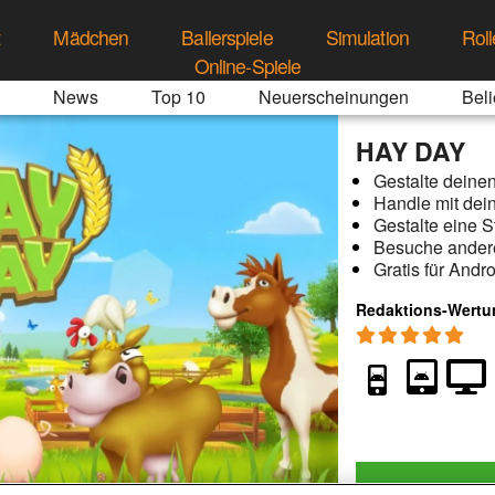
t
Mädchen
Ballerspiele
Simulation
Roll
Online-Spiele
News
Top 10
Neuerscheinungen
Beli
HAY DAY
Gestalte deine
Handle mit dei
Gestalte eine 
Besuche andere
Gratis für Andr
Redaktions-Wertu