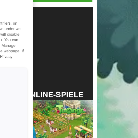
ifiers, on
own under we
will disable
ou. You can
he Manage
he webpage, if
 Privacy
TOP ONLINE-SPIELE