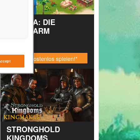
TAONGA: DIE
INSELFARM
Jetzt kostenlos spielen!
*
Accept
STRONGHOLD
KINGDOMS