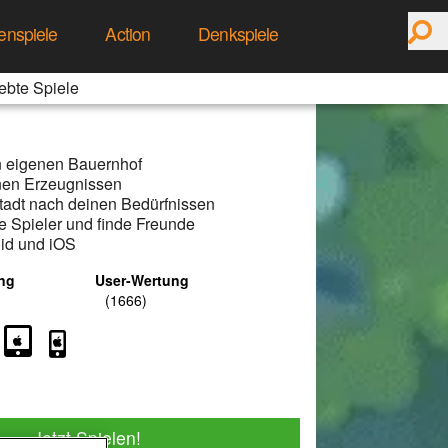
enspiele
Action
Denkspiele
ebte Spiele
n eigenen Bauernhof
nen Erzeugnissen
Stadt nach deinen Bedürfnissen
 Spieler und finde Freunde
oid und iOS
ng
User-Wertung
Jetzt Spielen!