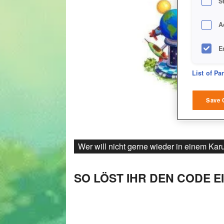
S
A
E
D
List of Pa
M
Save 
L
I
Wer will nicht gerne wieder in einem Kar
S
SO LÖST IHR DEN CODE EI
Sho