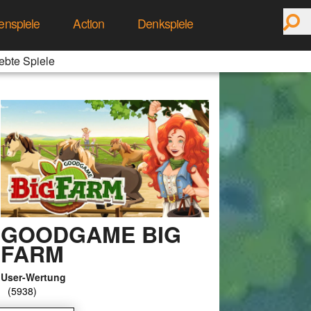
enspiele
Action
Denkspiele
ebte Spiele
GOODGAME BIG
FARM
User-Wertung