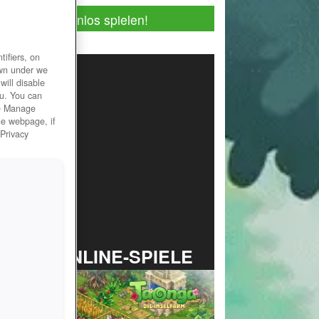
Jetzt kostenlos spielen!
ifiers, on
own under we
will disable
ou. You can
he Manage
he webpage, if
 Privacy
TOP ONLINE-SPIELE