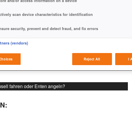
tore and/or access information on a device
ctively scan device characteristics for identification
nsure security, prevent and detect fraud, and fix errors
eliver and present advertising and content
rtners (vendors)
atch and combine data from other data sources
Choices
Reject All
I 
ink different devices
dentify devices based on information transmitted automatically
usell fahren oder Enten angeln?
ave and communicate privacy choices
N:
w Purposes