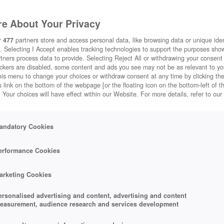
e About Your Privacy
r
477
partners store and access personal data, like browsing data or unique ident
. Selecting I Accept enables tracking technologies to support the purposes sh
tners process data to provide. Selecting Reject All or withdrawing your consent 
ackers are disabled, some content and ads you see may not be as relevant to y
his menu to change your choices or withdraw consent at any time by clicking t
 link on the bottom of the webpage [or the floating icon on the bottom-left of t
. Your choices will have effect within our Website. For more details, refer to our
andatory Cookies
erformance Cookies
arketing Cookies
ersonalised advertising and content, advertising and content
easurement, audience research and services development