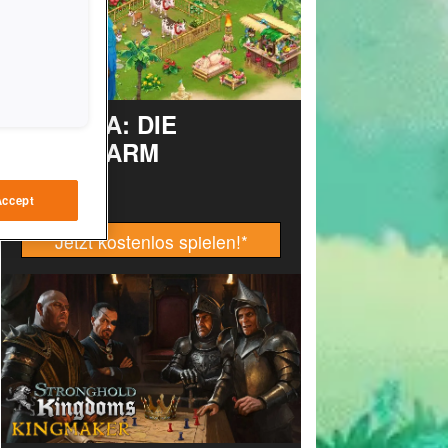
TAONGA: DIE
INSELFARM
Accept
Jetzt kostenlos spielen!
*