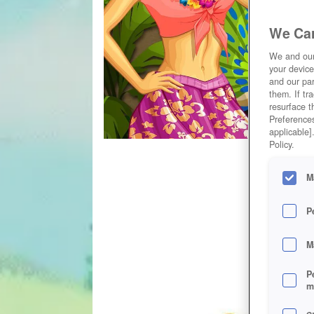
We Car
We and ou
your device
and our par
them. If tr
resurface t
Preferences
applicable]
Policy.
M
P
M
P
m