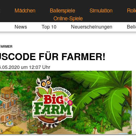
t
Mädchen
Ballerspiele
Simulation
Roll
Online-Spiele
News
Top 10
Neuerscheinungen
Beli
FARMER
USCODE FÜR FARMER!
.05.2020 um 12:07 Uhr