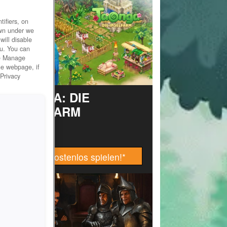
ifiers, on
own under we
will disable
ou. You can
he Manage
he webpage, if
 Privacy
TAONGA: DIE
INSELFARM
Jetzt kostenlos spielen!
*