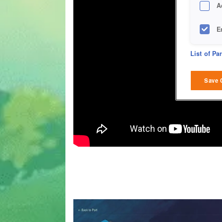
A
E
D
List of Pa
M
Save 
L
I
S
Sho