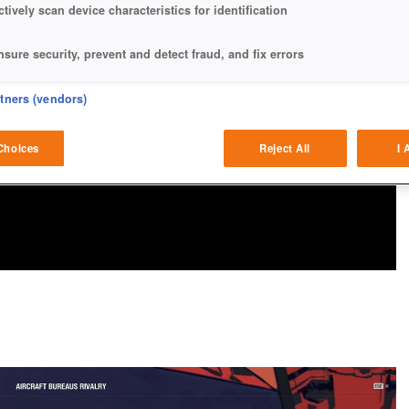
ctively scan device characteristics for identification
nsure security, prevent and detect fraud, and fix errors
eliver and present advertising and content
rtners (vendors)
atch and combine data from other data sources
Choices
Reject All
I 
ink different devices
dentify devices based on information transmitted automatically
ave and communicate privacy choices
w Purposes