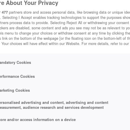
e About Your Privacy
r
477
partners store and access personal data, like browsing data or unique ident
. Selecting I Accept enables tracking technologies to support the purposes sh
tners process data to provide. Selecting Reject All or withdrawing your consent 
ackers are disabled, some content and ads you see may not be as relevant to y
his menu to change your choices or withdraw consent at any time by clicking t
 link on the bottom of the webpage [or the floating icon on the bottom-left of t
. Your choices will have effect within our Website. For more details, refer to our
andatory Cookies
erformance Cookies
arketing Cookies
ersonalised advertising and content, advertising and content
easurement, audience research and services development
tore and/or access information on a device