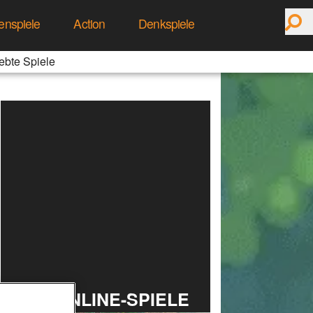
enspiele
Action
Denkspiele
ebte Spiele
TOP ONLINE-SPIELE