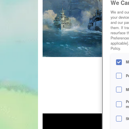
We Car
We and ou
your device
and our par
them. If tr
resurface t
Preferences
applicable]
Policy.
M
P
M
P
m
S