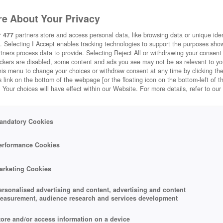
e About Your Privacy
r
477
partners store and access personal data, like browsing data or unique ident
. Selecting I Accept enables tracking technologies to support the purposes sh
tners process data to provide. Selecting Reject All or withdrawing your consent 
ackers are disabled, some content and ads you see may not be as relevant to y
his menu to change your choices or withdraw consent at any time by clicking t
 link on the bottom of the webpage [or the floating icon on the bottom-left of t
. Your choices will have effect within our Website. For more details, refer to our
elt im Anime-Stil. Wer will, kann passend dazu die
andatory Cookies
erformance Cookies
arketing Cookies
ersonalised advertising and content, advertising and content
easurement, audience research and services development
tore and/or access information on a device