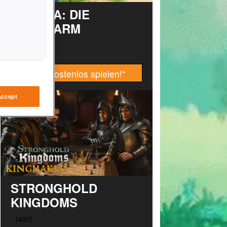
TAONGA: DIE
INSELFARM
Jetzt kostenlos spielen!
*
Accept
STRONGHOLD
KINGDOMS