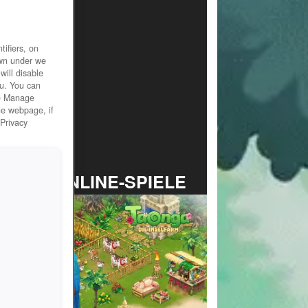
ifiers, on
own under we
will disable
ou. You can
he Manage
he webpage, if
 Privacy
TOP ONLINE-SPIELE