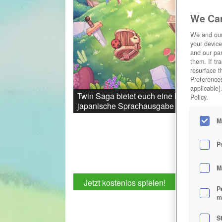
We Car
We and ou
your device
and our par
them. If tr
resurface t
Preferences
applicable]
Twin Saga bietet euch eine kunterbunte W
Policy.
japanische Sprachausgabe aktivieren.
M
P
M
Jetzt kostenlos spielen!
P
m
S