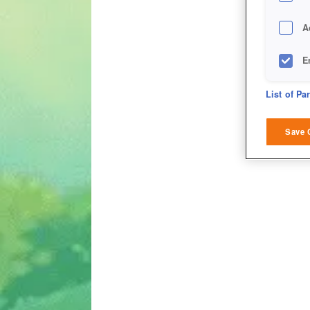
A
E
D
List of Pa
M
Save 
L
I
S
Sho