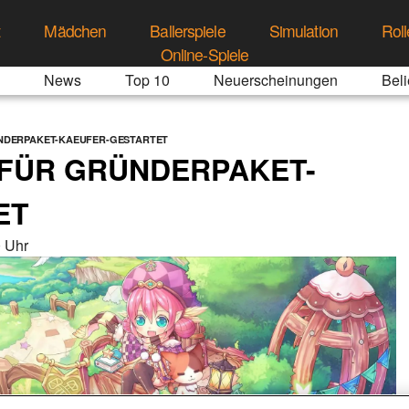
t
Mädchen
Ballerspiele
Simulation
Roll
Online-Spiele
News
Top 10
Neuerscheinungen
Beli
NDERPAKET-KAEUFER-GESTARTET
 FÜR GRÜNDERPAKET-
ET
 Uhr