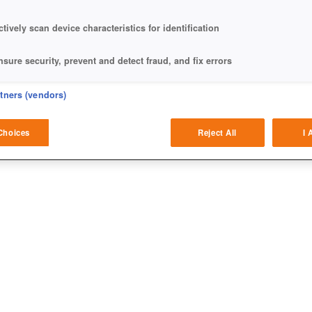
ctively scan device characteristics for identification
nsure security, prevent and detect fraud, and fix errors
eliver and present advertising and content
rtners (vendors)
atch and combine data from other data sources
Choices
Reject All
I 
ink different devices
dentify devices based on information transmitted automatically
ave and communicate privacy choices
w Purposes