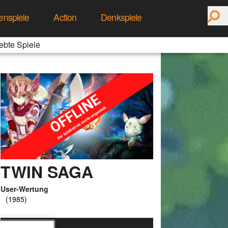
enspiele
Action
Denkspiele
ebte Spiele
TWIN SAGA
User-Wertung