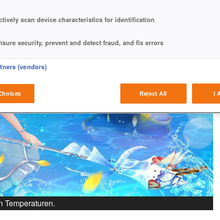
ctively scan device characteristics for identification
nsure security, prevent and detect fraud, and fix errors
eliver and present advertising and content
rtners (vendors)
atch and combine data from other data sources
Choices
Reject All
I 
ink different devices
dentify devices based on information transmitted automatically
ave and communicate privacy choices
w Purposes
ßen Temperaturen.