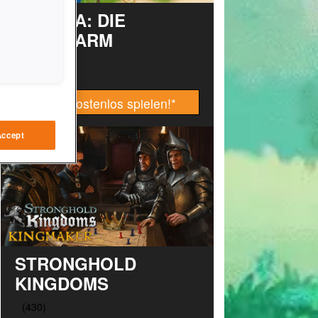
TAONGA: DIE
INSELFARM
Jetzt kostenlos spielen!
*
Accept
STRONGHOLD
KINGDOMS