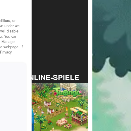
ifiers, on
own under we
will disable
ou. You can
he Manage
he webpage, if
 Privacy
TOP ONLINE-SPIELE