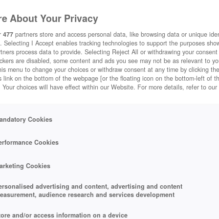
e About Your Privacy
r
477
partners store and access personal data, like browsing data or unique ident
. Selecting I Accept enables tracking technologies to support the purposes sh
tners process data to provide. Selecting Reject All or withdrawing your consent 
ackers are disabled, some content and ads you see may not be as relevant to y
his menu to change your choices or withdraw consent at any time by clicking t
 link on the bottom of the webpage [or the floating icon on the bottom-left of t
. Your choices will have effect within our Website. For more details, refer to our
andatory Cookies
erformance Cookies
arketing Cookies
ersonalised advertising and content, advertising and content
easurement, audience research and services development
tore and/or access information on a device