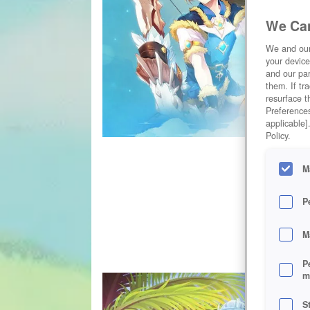
We Car
We and ou
your device
and our par
them. If tr
resurface t
Preferences
applicable]
Policy.
M
P
M
P
m
S