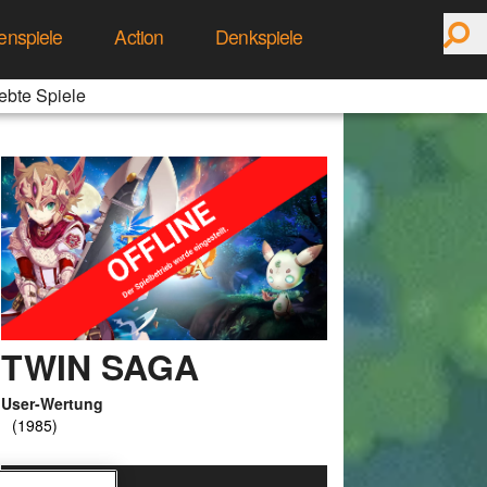
enspiele
Action
Denkspiele
ebte Spiele
TWIN SAGA
User-Wertung