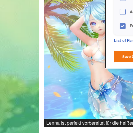
A
E
D
List of Pa
M
Save 
L
I
S
Sho
Lenna ist perfekt vorbereitet für die hei