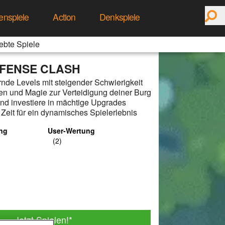
enspiele
Action
Denkspiele
ebte Spiele
FENSE CLASH
nde Levels mit steigender Schwierigkeit
fen und Magie zur Verteidigung deiner Burg
d investiere in mächtige Upgrades
e Zeit für ein dynamisches Spielerlebnis
ng
User-Wertung
Jetzt Spielen!
*