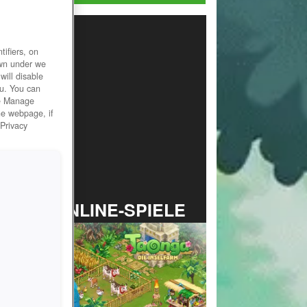
ifiers, on
own under we
will disable
ou. You can
he Manage
he webpage, if
 Privacy
TOP ONLINE-SPIELE