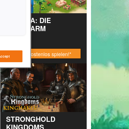
TAONGA: DIE
INSELFARM
Jetzt kostenlos spielen!
*
Accept
STRONGHOLD
KINGDOMS