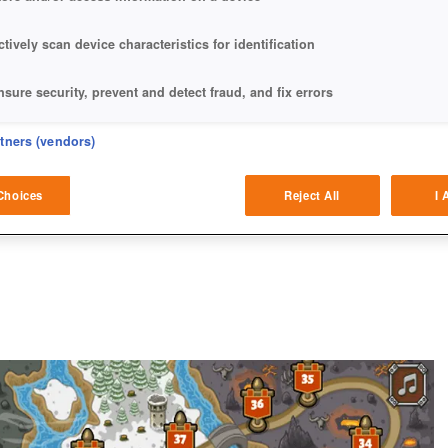
ctively scan device characteristics for identification
nsure security, prevent and detect fraud, and fix errors
eliver and present advertising and content
rtners (vendors)
atch and combine data from other data sources
Choices
Reject All
I 
ink different devices
dentify devices based on information transmitted automatically
ave and communicate privacy choices
w Purposes