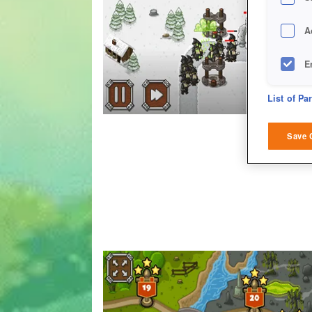
A
E
D
List of Pa
M
Save 
L
I
S
Sho