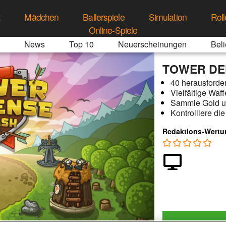
t
Mädchen
Ballerspiele
Simulation
Roll
Online-Spiele
News
Top 10
Neuerscheinungen
Beli
TOWER DE
40 herausforder
Vielfältige Waf
Sammle Gold un
Kontrolliere di
Redaktions-Wertu