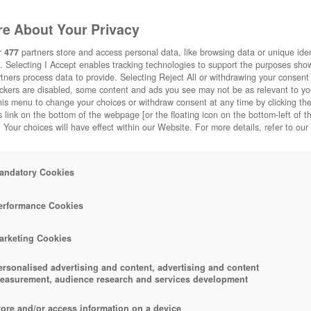
LASH
e About Your Privacy
r
477
partners store and access personal data, like browsing data or unique ident
. Selecting I Accept enables tracking technologies to support the purposes sh
tners process data to provide. Selecting Reject All or withdrawing your consent 
IN TOWER DEFENSE CLASH!
ackers are disabled, some content and ads you see may not be as relevant to y
his menu to change your choices or withdraw consent at any time by clicking t
 link on the bottom of the webpage [or the floating icon on the bottom-left of t
. Your choices will have effect within our Website. For more details, refer to our
andatory Cookies
erformance Cookies
arketing Cookies
ersonalised advertising and content, advertising and content
easurement, audience research and services development
tore and/or access information on a device