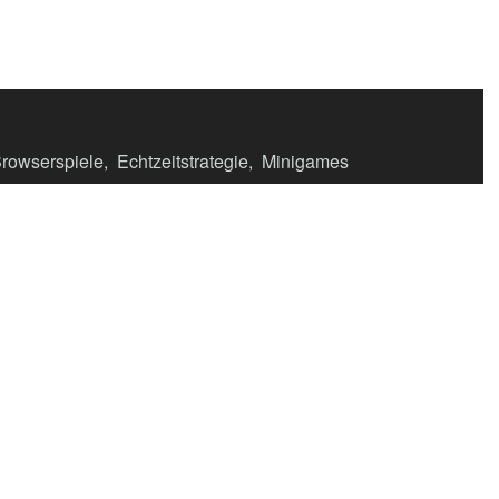
rowserspiele
,
Echtzeitstrategie
,
Minigames