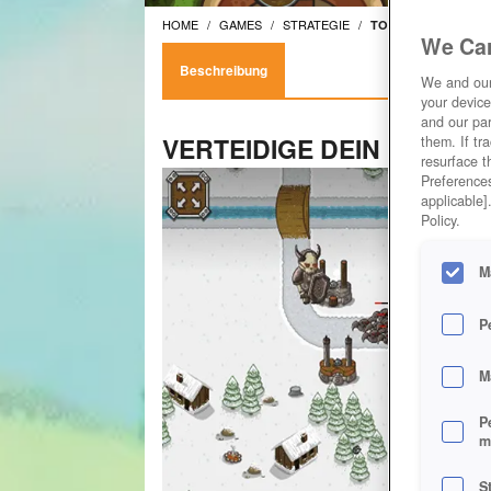
HOME
GAMES
STRATEGIE
TOWER-DEFENSE-C
We Car
Beschreibung
We and ou
your device
and our par
VERTEIDIGE DEIN REICH 
them. If tr
resurface t
Preferences
applicable]
Policy.
M
P
M
P
m
S