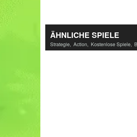
ÄHNLICHE SPIELE
Strategie
,
Action
,
Kostenlose Spiele
,
B