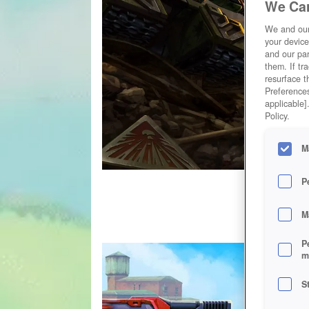
We Car
We and ou
your device
and our par
them. If tr
resurface t
Preferences
applicable]
Policy.
M
P
M
P
m
S