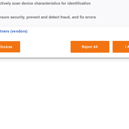
ctively scan device characteristics for identification
nsure security, prevent and detect fraud, and fix errors
eliver and present advertising and content
rtners (vendors)
rische Abwechslung in Tanki Online gesorgt.
atch and combine data from other data sources
Choices
Reject All
I 
ink different devices
dentify devices based on information transmitted automatically
ave and communicate privacy choices
w Purposes