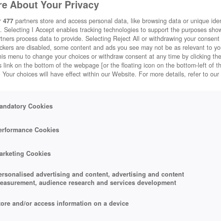
e About Your Privacy
r
477
partners store and access personal data, like browsing data or unique ident
. Selecting I Accept enables tracking technologies to support the purposes sh
tners process data to provide. Selecting Reject All or withdrawing your consent 
ackers are disabled, some content and ads you see may not be as relevant to y
his menu to change your choices or withdraw consent at any time by clicking t
 link on the bottom of the webpage [or the floating icon on the bottom-left of t
. Your choices will have effect within our Website. For more details, refer to our
andatory Cookies
erformance Cookies
arketing Cookies
ersonalised advertising and content, advertising and content
easurement, audience research and services development
tore and/or access information on a device