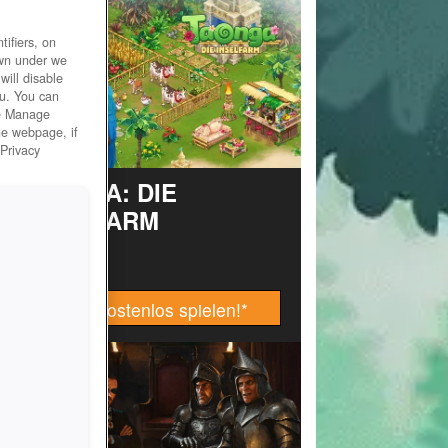
ifiers, on
own under we
will disable
ou. You can
he Manage
he webpage, if
 Privacy
TAONGA: DIE
INSELFARM
Jetzt kostenlos spielen!
*