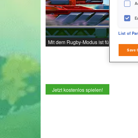
A
E
D
List of Pa
Mit dem Rugby-Modus ist für mehr spiele
M
Save 
L
I
Jetzt kostenlos spielen!
S
Sho