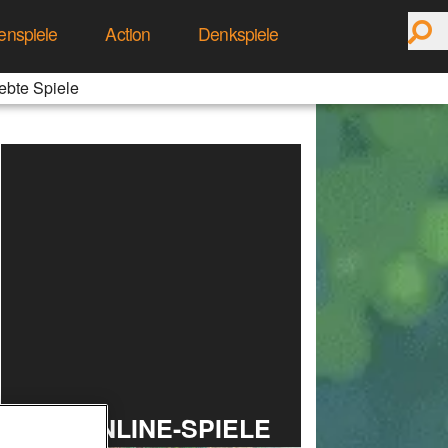
enspiele
Action
Denkspiele
ebte Spiele
TOP ONLINE-SPIELE