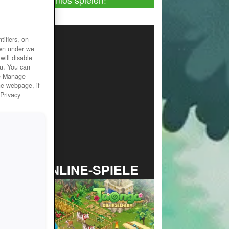
ifiers, on
own under we
will disable
ou. You can
he Manage
he webpage, if
 Privacy
TOP ONLINE-SPIELE