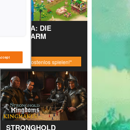
TAONGA: DIE
INSELFARM
Accept
Jetzt kostenlos spielen!
*
STRONGHOLD