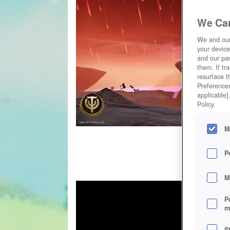
We Car
We and ou
your device
and our par
them. If tr
resurface t
Preferences
applicable]
Policy.
M
P
M
P
m
S