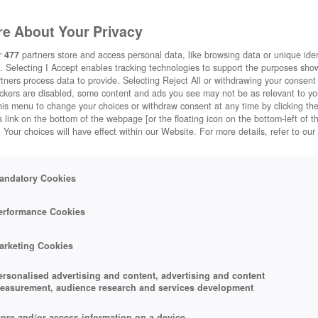
e About Your Privacy
r
477
partners store and access personal data, like browsing data or unique ident
. Selecting I Accept enables tracking technologies to support the purposes sh
tners process data to provide. Selecting Reject All or withdrawing your consent 
ackers are disabled, some content and ads you see may not be as relevant to y
his menu to change your choices or withdraw consent at any time by clicking t
 link on the bottom of the webpage [or the floating icon on the bottom-left of t
. Your choices will have effect within our Website. For more details, refer to our
andatory Cookies
erformance Cookies
arketing Cookies
ersonalised advertising and content, advertising and content
easurement, audience research and services development
tore and/or access information on a device