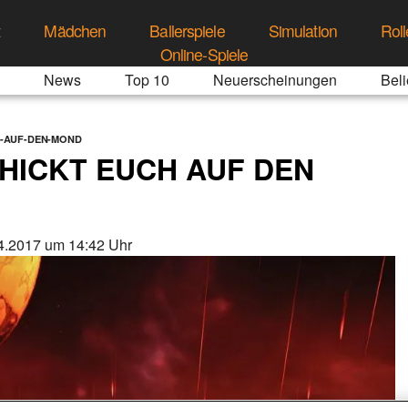
t
Mädchen
Ballerspiele
Simulation
Roll
Online-Spiele
News
Top 10
Neuerscheinungen
Beli
H-AUF-DEN-MOND
HICKT EUCH AUF DEN
4.2017 um 14:42 Uhr