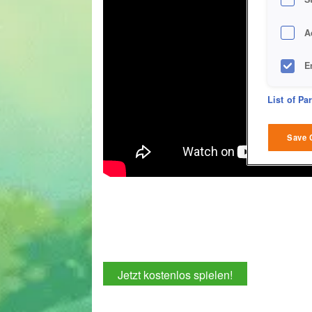
A
E
D
List of Pa
M
Save 
L
I
S
Sho
Jetzt kostenlos spielen!