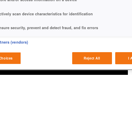
ctively scan device characteristics for identification
nsure security, prevent and detect fraud, and fix errors
eliver and present advertising and content
rtners (vendors)
atch and combine data from other data sources
Choices
Reject All
I 
ink different devices
dentify devices based on information transmitted automatically
ave and communicate privacy choices
w Purposes