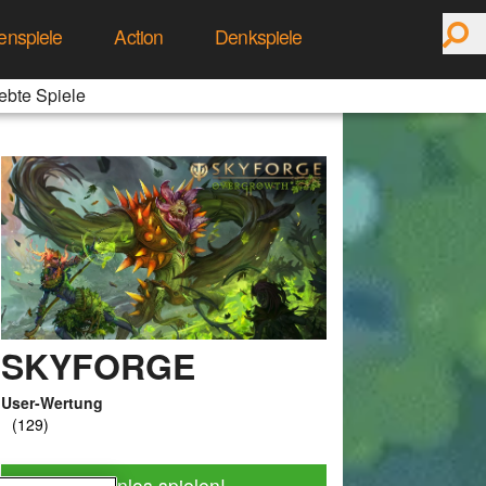
enspiele
Action
Denkspiele
ebte Spiele
SKYFORGE
User-Wertung
Jetzt kostenlos spielen!