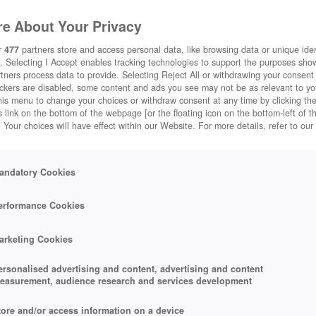
e About Your Privacy
r
477
partners store and access personal data, like browsing data or unique ident
. Selecting I Accept enables tracking technologies to support the purposes sh
tners process data to provide. Selecting Reject All or withdrawing your consent 
ackers are disabled, some content and ads you see may not be as relevant to y
his menu to change your choices or withdraw consent at any time by clicking t
 link on the bottom of the webpage [or the floating icon on the bottom-left of t
. Your choices will have effect within our Website. For more details, refer to our
andatory Cookies
erformance Cookies
arketing Cookies
ersonalised advertising and content, advertising and content
easurement, audience research and services development
tore and/or access information on a device