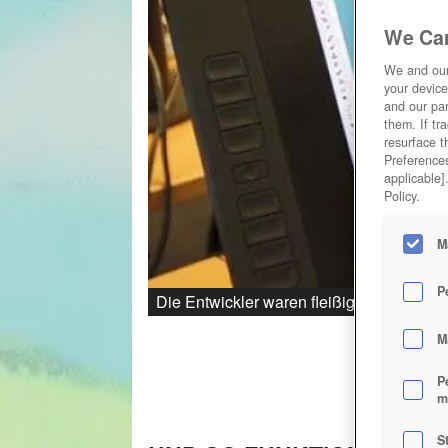
We Car
We and ou
your device
and our par
them. If tr
resurface t
Preferences
applicable]
Policy.
M
P
Die Entwickler waren fleißig.
M
P
m
S