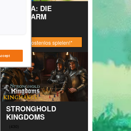
TAONGA: DIE
INSELFARM
Jetzt kostenlos spielen!
*
Accept
STRONGHOLD
KINGDOMS