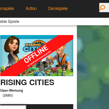
enspiele
Action
Denkspiele
ebte Spiele
RISING CITIES
User-Wertung