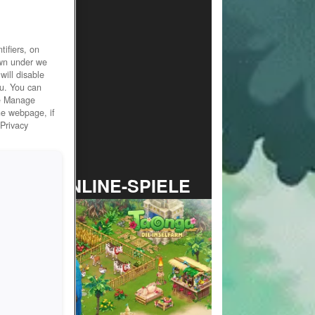
ifiers, on
own under we
will disable
ou. You can
he Manage
he webpage, if
 Privacy
TOP ONLINE-SPIELE