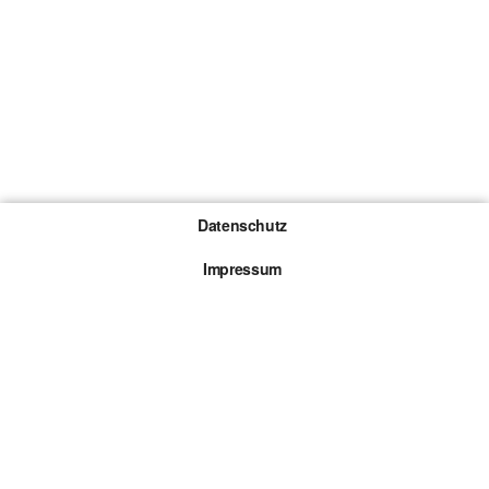
Datenschutz
Impressum
Gewinnspiel-Teilnahmebedingungen
Die mit * gekennzeichneten Links sind sogenannte
Affiliate Links. Kommt über einen solchen Link ein
Kauf zustande, werden wir mit einer Provision
beteiligt. Für dich entstehen dabei keine Mehrkosten.
© 2026 Browsergames.de All rights reserved.