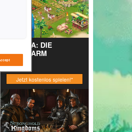
TAONGA: DIE
INSELFARM
Accept
Jetzt kostenlos spielen!
*