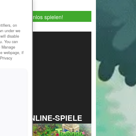
Jetzt kostenlos spielen!
ifiers, on
own under we
will disable
ou. You can
he Manage
he webpage, if
 Privacy
TOP ONLINE-SPIELE