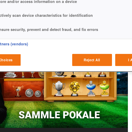
tore and/or access information on a device
ctively scan device characteristics for identification
nsure security, prevent and detect fraud, and fix errors
eliver and present advertising and content
rtners (vendors)
atch and combine data from other data sources
Choices
Reject All
I 
ink different devices
dentify devices based on information transmitted automatically
ave and communicate privacy choices
w Purposes