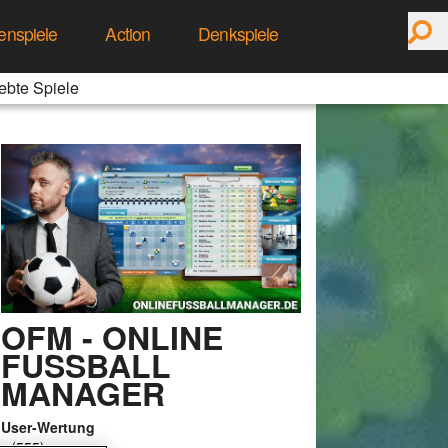
enspiele
Action
Denkspiele
ebte Spiele
OFM - ONLINE
FUSSBALL
MANAGER
User-Wertung