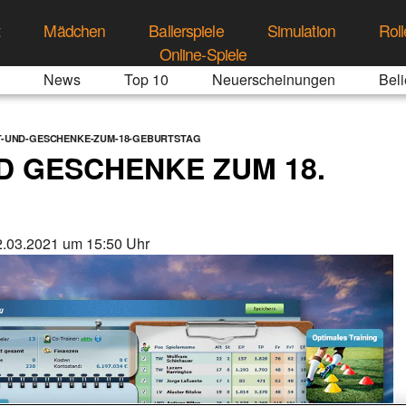
t
Mädchen
Ballerspiele
Simulation
Roll
Online-Spiele
News
Top 10
Neuerscheinungen
Beli
T-UND-GESCHENKE-ZUM-18-GEBURTSTAG
D GESCHENKE ZUM 18.
.03.2021 um 15:50 Uhr