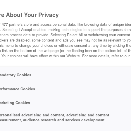
e About Your Privacy
r
477
partners store and access personal data, like browsing data or unique ident
. Selecting I Accept enables tracking technologies to support the purposes sh
tners process data to provide. Selecting Reject All or withdrawing your consent 
ackers are disabled, some content and ads you see may not be as relevant to y
his menu to change your choices or withdraw consent at any time by clicking t
 link on the bottom of the webpage [or the floating icon on the bottom-left of t
. Your choices will have effect within our Website. For more details, refer to our
andatory Cookies
erformance Cookies
arketing Cookies
ersonalised advertising and content, advertising and content
easurement, audience research and services development