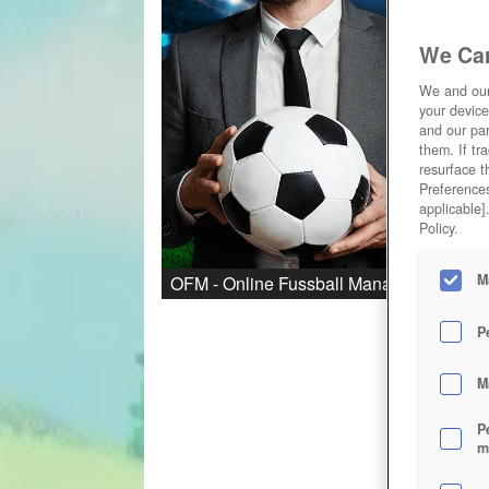
We Car
We and ou
your device
and our par
them. If tr
resurface t
Preferences
applicable]
Policy.
M
OFM - Online Fussball Manager
P
M
P
m