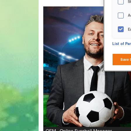
S
A
E
D
List of Pa
M
Save 
L
I
S
Sho
OFM - Online Fussball Manager