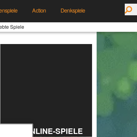
enspiele
Action
Denkspiele
ebte Spiele
TOP ONLINE-SPIELE