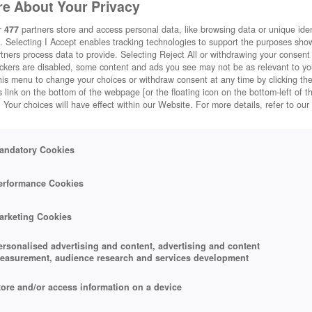
e About Your Privacy
r
477
partners store and access personal data, like browsing data or unique ident
. Selecting I Accept enables tracking technologies to support the purposes sh
tners process data to provide. Selecting Reject All or withdrawing your consent 
ackers are disabled, some content and ads you see may not be as relevant to y
his menu to change your choices or withdraw consent at any time by clicking t
 link on the bottom of the webpage [or the floating icon on the bottom-left of t
. Your choices will have effect within our Website. For more details, refer to our
andatory Cookies
erformance Cookies
under.
arketing Cookies
 VILLE
ersonalised advertising and content, advertising and content
easurement, audience research and services development
tore and/or access information on a device