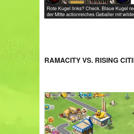
Rote Kugel links? Check. Blaue Kugel r
der Mitte actionreiches Geballer mit wil
RAMACITY VS. RISING CIT