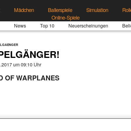
t
Mädchen
Ballerspiele
Simulation
Roll
Online-Spiele
News
Top 10
Neuerscheinungen
Beli
PELGAENGER
PPELGÄNGER!
3.2017 um 09:10 Uhr
D OF WARPLANES