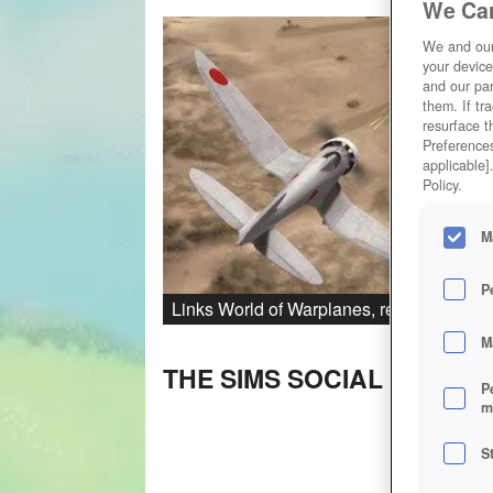
We Car
We and ou
your device
and our par
them. If tr
resurface t
Preferences
applicable]
Policy.
M
P
Links World of Warplanes, rechts War Th
M
THE SIMS SOCIAL VS. THE
P
m
S