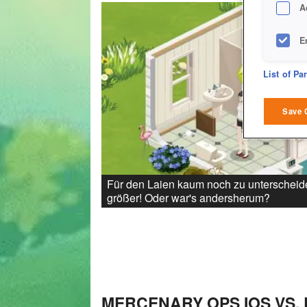
A
E
D
List of Pa
M
Save 
L
I
Für den Laien kaum noch zu unterscheiden
größer! Oder war's andersherum?
S
Sho
MERCENARY OPS IOS VS. 