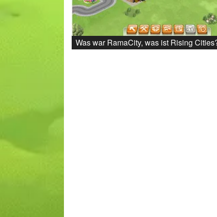
Was war RamaCity, was ist Rising Cities?