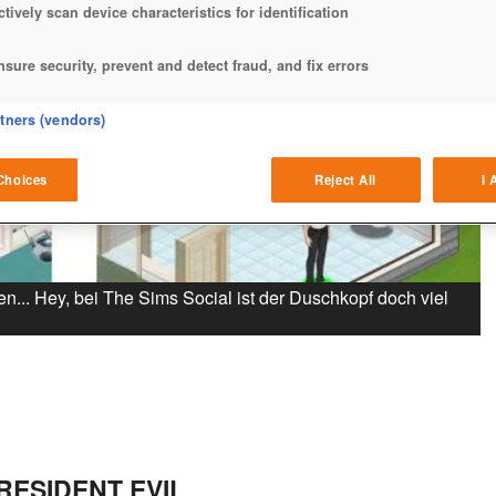
ctively scan device characteristics for identification
nsure security, prevent and detect fraud, and fix errors
eliver and present advertising and content
rtners (vendors)
atch and combine data from other data sources
Choices
Reject All
I 
ink different devices
dentify devices based on information transmitted automatically
... Hey, bei The Sims Social ist der Duschkopf doch viel
ave and communicate privacy choices
w Purposes
RESIDENT EVIL