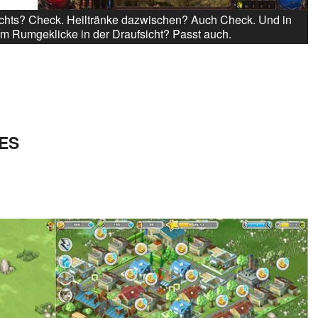
echts? Check. Heiltränke dazwischen? Auch Check. Und in
dem Rumgeklicke in der Draufsicht? Passt auch.
IES