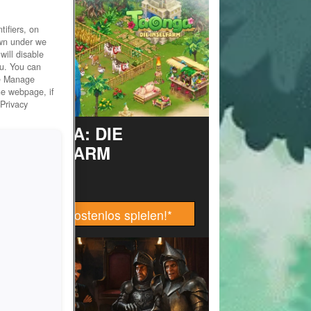
ifiers, on
own under we
will disable
ou. You can
he Manage
he webpage, if
 Privacy
TAONGA: DIE
INSELFARM
Jetzt kostenlos spielen!
*