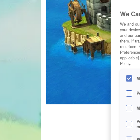
We Car
We and ou
your device
and our par
them. If tr
resurface t
Preferences
applicable]
Policy.
M
P
M
P
m
S