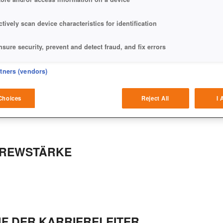
ctively scan device characteristics for identification
nsure security, prevent and detect fraud, and fix errors
eliver and present advertising and content
rtners (vendors)
atch and combine data from other data sources
Choices
Reject All
I 
ink different devices
dentify devices based on information transmitted automatically
CREWSTÄRKE
ave and communicate privacy choices
w Purposes
UF DER KARRIERELEITER