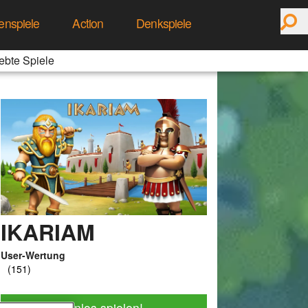
enspiele
Action
Denkspiele
ebte Spiele
IKARIAM
User-Wertung
Jetzt kostenlos spielen!