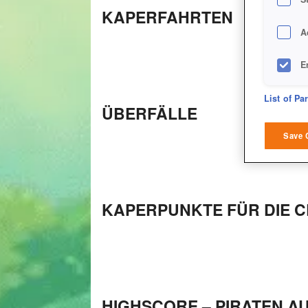
KAPERFAHRTEN
A
E
D
List of Pa
ÜBERFÄLLE
M
Save 
L
I
KAPERPUNKTE FÜR DIE 
S
Sho
HIGHSCORE – PIRATEN A