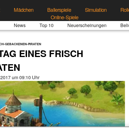
t
Mädchen
Ballerspiele
Simulation
Roll
Online-Spiele
News
Top 10
Neuerscheinungen
Beli
SCH-GEBACKENEN-PIRATEN
TAG EINES FRISCH
ATEN
.2017 um 09:10 Uhr