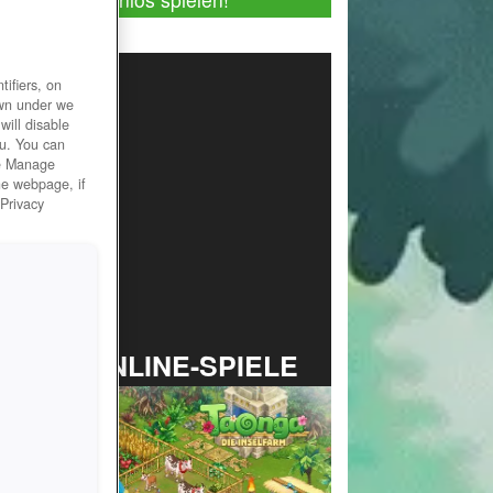
ifiers, on
own under we
will disable
ou. You can
he Manage
he webpage, if
 Privacy
TOP ONLINE-SPIELE