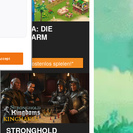
TAONGA: DIE
INSELFARM
Accept
Jetzt kostenlos spielen!
*
STRONGHOLD