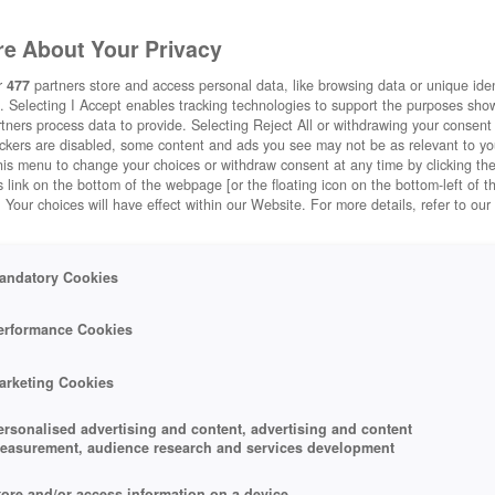
e About Your Privacy
r
477
partners store and access personal data, like browsing data or unique ident
. Selecting I Accept enables tracking technologies to support the purposes sh
tners process data to provide. Selecting Reject All or withdrawing your consent 
ackers are disabled, some content and ads you see may not be as relevant to y
his menu to change your choices or withdraw consent at any time by clicking t
 link on the bottom of the webpage [or the floating icon on the bottom-left of t
. Your choices will have effect within our Website. For more details, refer to our
andatory Cookies
erformance Cookies
arketing Cookies
ersonalised advertising and content, advertising and content
easurement, audience research and services development
tore and/or access information on a device