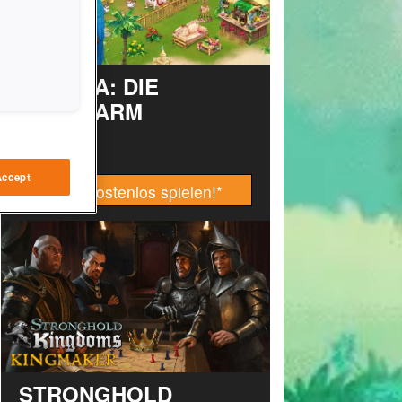
TAONGA: DIE
INSELFARM
Accept
Jetzt kostenlos spielen!
*
STRONGHOLD