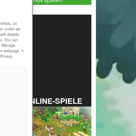
ifiers, on
own under we
will disable
ou. You can
he Manage
he webpage, if
 Privacy
TOP ONLINE-SPIELE