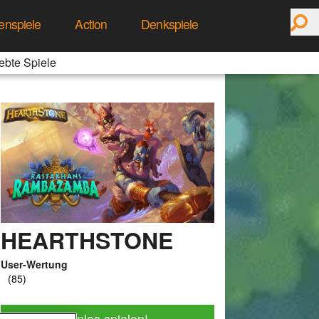
enspiele
Action
Denkspiele
ebte Spiele
HEARTHSTONE
User-Wertung
Jetzt kostenlos spielen!