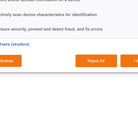
KEN
ctively scan device characteristics for identification
nsure security, prevent and detect fraud, and fix errors
eliver and present advertising and content
rtners (vendors)
atch and combine data from other data sources
Choices
Reject All
I 
ink different devices
dentify devices based on information transmitted automatically
ave and communicate privacy choices
w Purposes