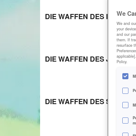
We Car
DIE WAFFEN DES KRIEGE
We and ou
your device
and our par
them. If tr
resurface t
Preferences
applicable]
DIE WAFFEN DES JÄGERS
Policy.
M
P
DIE WAFFEN DES SCHAM
M
P
m
S