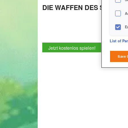
DIE WAFFEN DES SCHUR
A
E
D
List of Pa
Jetzt kostenlos spielen!
M
Save 
L
I
S
Sho