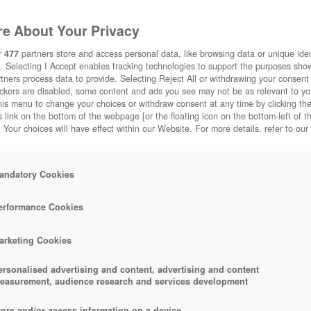
e About Your Privacy
RS
r
477
partners store and access personal data, like browsing data or unique ident
. Selecting I Accept enables tracking technologies to support the purposes sh
tners process data to provide. Selecting Reject All or withdrawing your consent 
ackers are disabled, some content and ads you see may not be as relevant to y
his menu to change your choices or withdraw consent at any time by clicking t
 link on the bottom of the webpage [or the floating icon on the bottom-left of t
. Your choices will have effect within our Website. For more details, refer to our
andatory Cookies
erformance Cookies
ANEN
arketing Cookies
ersonalised advertising and content, advertising and content
easurement, audience research and services development
tore and/or access information on a device