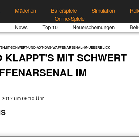
t
Mädchen
Ballerspiele
Simulation
Roll
Online-Spiele
News
Top 10
Neuerscheinungen
Beli
S-MIT-SCHWERT-UND-AXT-DAS-WAFFENARSENAL-IM-UEBERBLICK
 KLAPPT'S MIT SCHWERT
AFFENARSENAL IM
3.2017 um 09:10 Uhr
NS