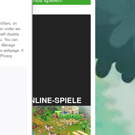
ifiers, on
own under we
will disable
ou. You can
he Manage
he webpage, if
 Privacy
TOP ONLINE-SPIELE