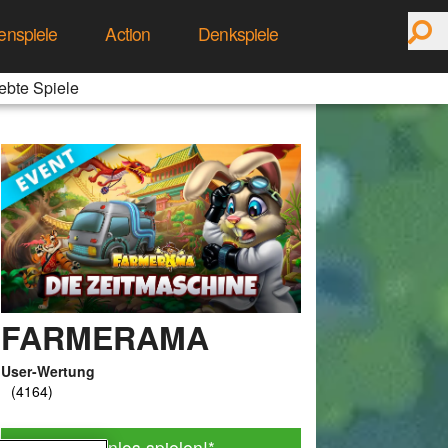
enspiele
Action
Denkspiele
ebte Spiele
FARMERAMA
User-Wertung
Jetzt kostenlos spielen!
*