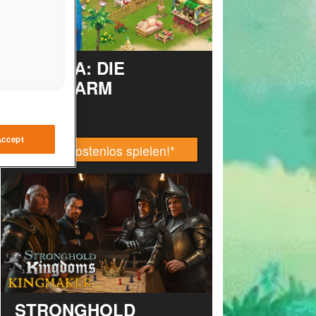
TAONGA: DIE
INSELFARM
Accept
Jetzt kostenlos spielen!
*
STRONGHOLD