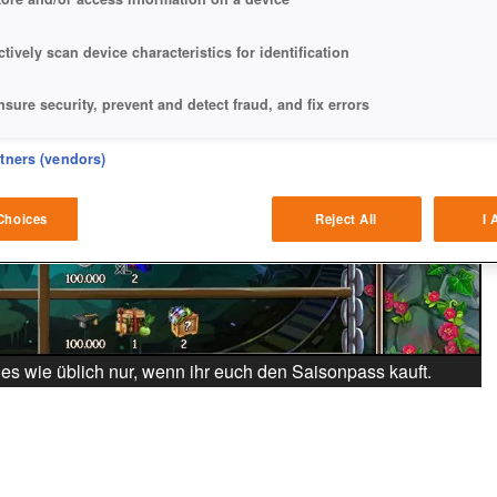
ctively scan device characteristics for identification
nsure security, prevent and detect fraud, and fix errors
eliver and present advertising and content
rtners (vendors)
atch and combine data from other data sources
Choices
Reject All
I 
ink different devices
dentify devices based on information transmitted automatically
ave and communicate privacy choices
s wie üblich nur, wenn ihr euch den Saisonpass kauft.
w Purposes