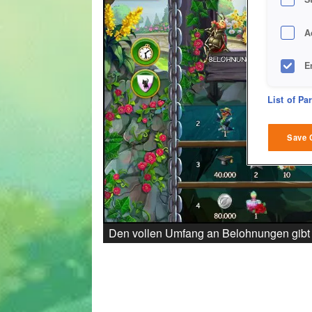
A
E
D
List of Pa
M
Save 
L
I
S
Den vollen Umfang an Belohnungen gibt e
Sho