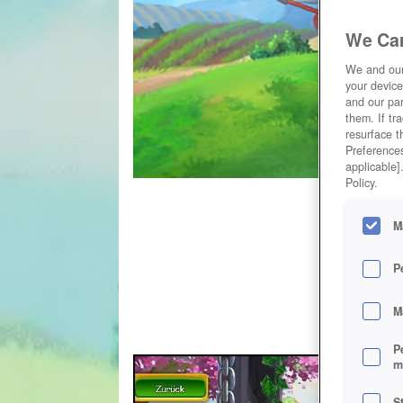
We Car
We and ou
your device
and our par
them. If tr
resurface t
Preferences
applicable]
Policy.
M
P
M
P
m
S