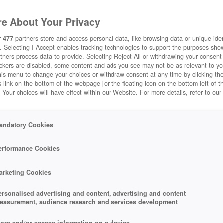
e About Your Privacy
r
477
partners store and access personal data, like browsing data or unique ident
. Selecting I Accept enables tracking technologies to support the purposes sh
tners process data to provide. Selecting Reject All or withdrawing your consent 
ackers are disabled, some content and ads you see may not be as relevant to y
his menu to change your choices or withdraw consent at any time by clicking t
 link on the bottom of the webpage [or the floating icon on the bottom-left of t
. Your choices will have effect within our Website. For more details, refer to our
andatory Cookies
erformance Cookies
arketing Cookies
ersonalised advertising and content, advertising and content
easurement, audience research and services development
tore and/or access information on a device