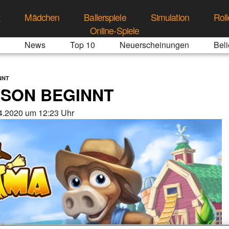
t
Mädchen
Ballerspiele
Simulation
Roll
Online-Spiele
News
Top 10
Neuerscheinungen
Beli
NNT
ISON BEGINNT
4.2020 um 12:23 Uhr