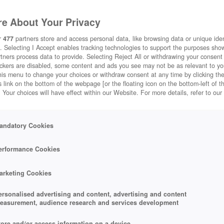
e About Your Privacy
r
477
partners store and access personal data, like browsing data or unique ident
. Selecting I Accept enables tracking technologies to support the purposes sh
tners process data to provide. Selecting Reject All or withdrawing your consent 
ackers are disabled, some content and ads you see may not be as relevant to y
his menu to change your choices or withdraw consent at any time by clicking t
 link on the bottom of the webpage [or the floating icon on the bottom-left of t
. Your choices will have effect within our Website. For more details, refer to our
andatory Cookies
erformance Cookies
arketing Cookies
ersonalised advertising and content, advertising and content
easurement, audience research and services development
tore and/or access information on a device