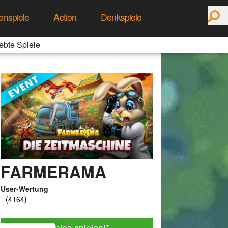
enspiele
Action
Denkspiele
ebte Spiele
FARMERAMA
User-Wertung
Jetzt kostenlos spielen!
*