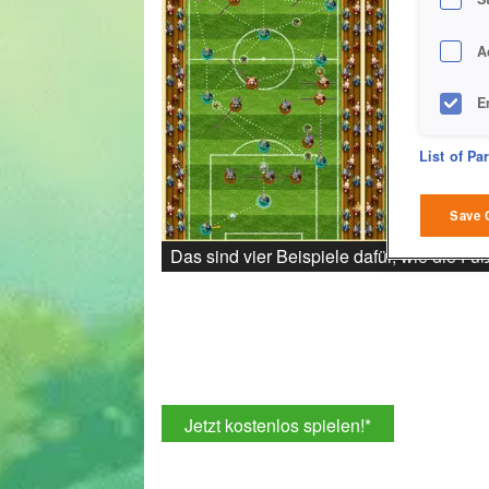
A
E
D
List of Pa
M
Save 
Das sind vier Beispiele dafür, wie die F
L
I
S
Jetzt kostenlos spielen!
*
Sho