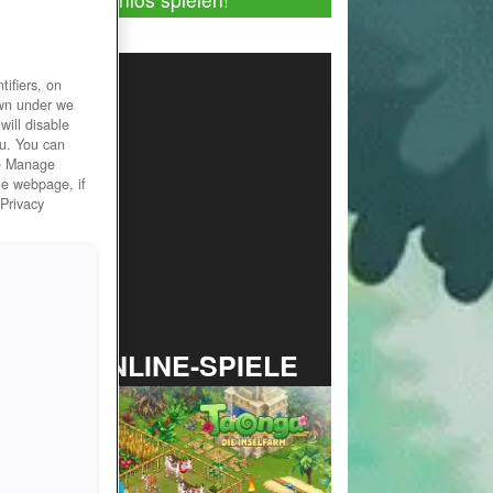
ifiers, on
own under we
will disable
ou. You can
he Manage
he webpage, if
 Privacy
TOP ONLINE-SPIELE