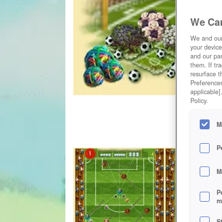
We Car
We and ou
your device
and our par
them. If tr
resurface t
Preferences
applicable]
Policy.
M
P
M
P
m
S