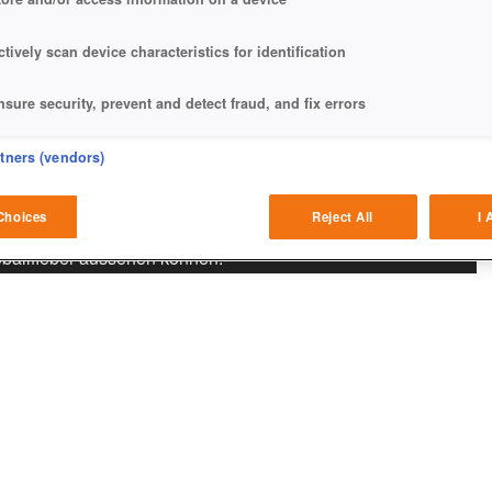
ctively scan device characteristics for identification
nsure security, prevent and detect fraud, and fix errors
eliver and present advertising and content
rtners (vendors)
atch and combine data from other data sources
Choices
Reject All
I 
ußballfieber aussehen können.
ink different devices
dentify devices based on information transmitted automatically
ave and communicate privacy choices
w Purposes