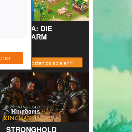
TAONGA: DIE
INSELFARM
Accept
Jetzt kostenlos spielen!
*
STRONGHOLD