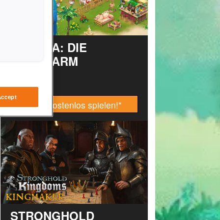
TAONGA: DIE
INSELFARM
Accept
Jetzt kostenlos spielen!
*
STRONGHOLD