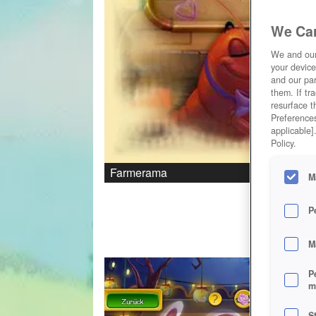
We Car
We and ou
your device
and our par
them. If tr
resurface t
Preferences
applicable]
Policy.
Farmerama
M
P
M
P
m
S