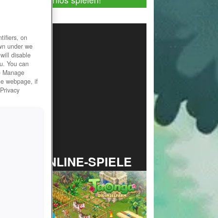
ifiers, on
own under we
will disable
ou. You can
he Manage
he webpage, if
 Privacy
TOP ONLINE-SPIELE