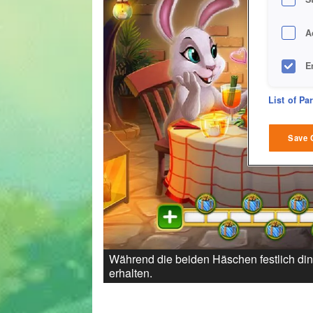
A
E
D
List of Pa
M
Save 
L
I
S
Während die beiden Häschen festlich din
Sho
erhalten.