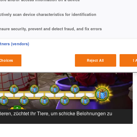
ctively scan device characteristics for identification
nsure security, prevent and detect fraud, and fix errors
eliver and present advertising and content
rtners (vendors)
atch and combine data from other data sources
Choices
Reject All
I 
ink different devices
dentify devices based on information transmitted automatically
ave and communicate privacy choices
ieren, züchtet ihr Tiere, um schicke Belohnungen zu
w Purposes