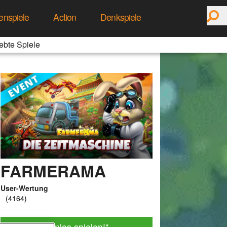
enspiele
Action
Denkspiele
ebte Spiele
FARMERAMA
User-Wertung
Jetzt kostenlos spielen!
*