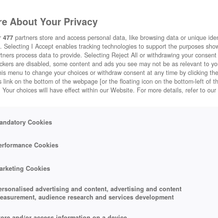
e About Your Privacy
r
477
partners store and access personal data, like browsing data or unique ident
. Selecting I Accept enables tracking technologies to support the purposes sh
tners process data to provide. Selecting Reject All or withdrawing your consent 
ackers are disabled, some content and ads you see may not be as relevant to y
his menu to change your choices or withdraw consent at any time by clicking t
 link on the bottom of the webpage [or the floating icon on the bottom-left of t
. Your choices will have effect within our Website. For more details, refer to our
andatory Cookies
erformance Cookies
arketing Cookies
ersonalised advertising and content, advertising and content
easurement, audience research and services development
tore and/or access information on a device