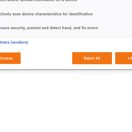
ctively scan device characteristics for identification
nsure security, prevent and detect fraud, and fix errors
eliver and present advertising and content
rtners (vendors)
atch and combine data from other data sources
Choices
Reject All
I 
ink different devices
dentify devices based on information transmitted automatically
ave and communicate privacy choices
w Purposes