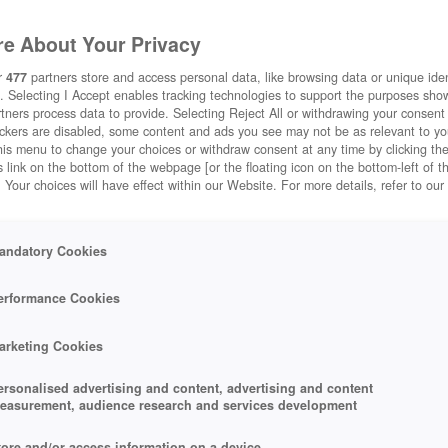
e About Your Privacy
r
477
partners store and access personal data, like browsing data or unique ident
. Selecting I Accept enables tracking technologies to support the purposes sh
tners process data to provide. Selecting Reject All or withdrawing your consent 
ackers are disabled, some content and ads you see may not be as relevant to y
his menu to change your choices or withdraw consent at any time by clicking t
 link on the bottom of the webpage [or the floating icon on the bottom-left of t
. Your choices will have effect within our Website. For more details, refer to our
andatory Cookies
erformance Cookies
arketing Cookies
ersonalised advertising and content, advertising and content
easurement, audience research and services development
tore and/or access information on a device