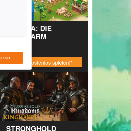
TAONGA: DIE
INSELFARM
Accept
Jetzt kostenlos spielen!
*
STRONGHOLD