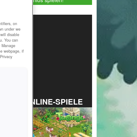
ifiers, on
own under we
will disable
ou. You can
he Manage
he webpage, if
 Privacy
TOP ONLINE-SPIELE