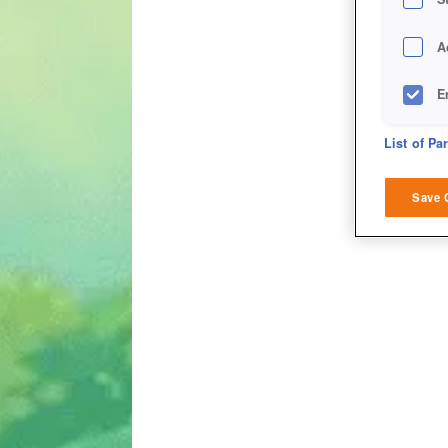
A
E
D
List of Pa
M
Save 
L
I
S
Sho