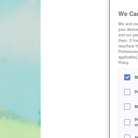
We Car
We and ou
your device
and our par
them. If tr
resurface t
Preferences
applicable]
Policy.
M
P
M
P
m
S