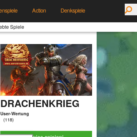
enspiele
Action
Denkspiele
ebte Spiele
DRACHENKRIEG
User-Wertung
Jetzt kostenlos spielen!