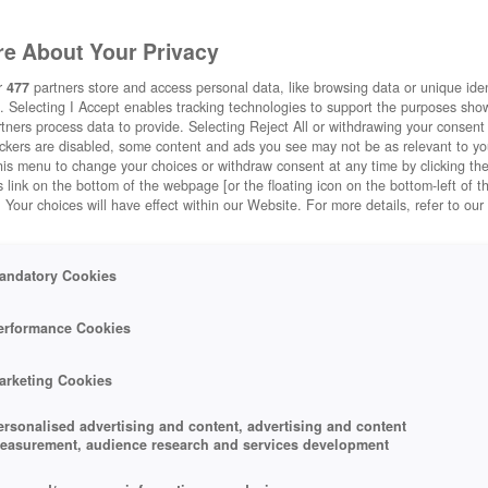
e About Your Privacy
r
477
partners store and access personal data, like browsing data or unique ident
. Selecting I Accept enables tracking technologies to support the purposes sh
tners process data to provide. Selecting Reject All or withdrawing your consent 
ackers are disabled, some content and ads you see may not be as relevant to y
his menu to change your choices or withdraw consent at any time by clicking t
 link on the bottom of the webpage [or the floating icon on the bottom-left of t
. Your choices will have effect within our Website. For more details, refer to our
andatory Cookies
erformance Cookies
arketing Cookies
ersonalised advertising and content, advertising and content
easurement, audience research and services development