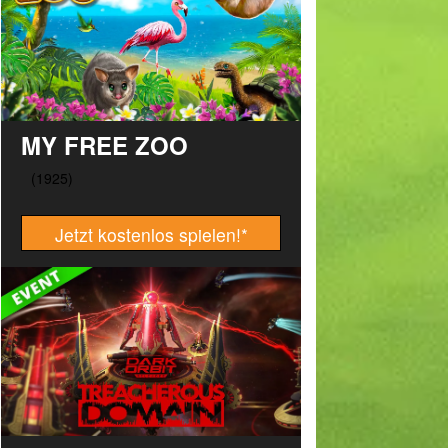
MY FREE ZOO
Jetzt kostenlos spielen!
*