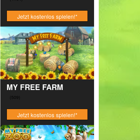
Jetzt kostenlos spielen!
*
MY FREE FARM
Jetzt kostenlos spielen!
*