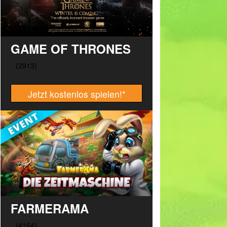
GAME OF THRONES
Jetzt kostenlos spielen!
*
FARMERAMA