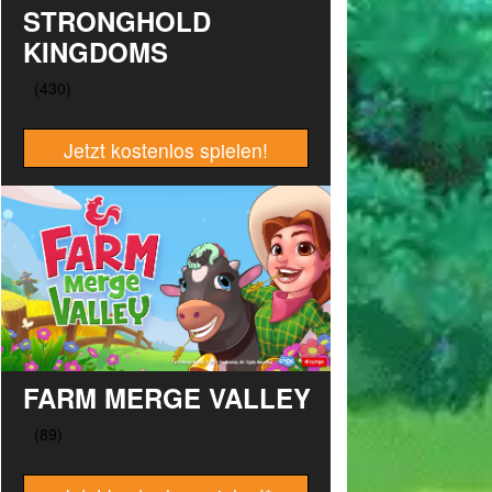
STRONGHOLD
KINGDOMS
Jetzt kostenlos spielen!
FARM MERGE VALLEY