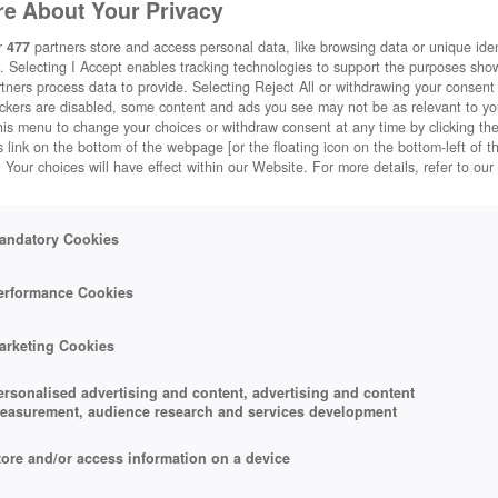
e About Your Privacy
r
477
partners store and access personal data, like browsing data or unique ident
. Selecting I Accept enables tracking technologies to support the purposes sh
tners process data to provide. Selecting Reject All or withdrawing your consent 
ackers are disabled, some content and ads you see may not be as relevant to y
his menu to change your choices or withdraw consent at any time by clicking t
 link on the bottom of the webpage [or the floating icon on the bottom-left of t
. Your choices will have effect within our Website. For more details, refer to our
andatory Cookies
erformance Cookies
arketing Cookies
ersonalised advertising and content, advertising and content
easurement, audience research and services development
tore and/or access information on a device