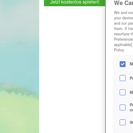
Jetzt kostenlos spielen!
We Car
We and ou
your device
and our par
them. If tr
resurface t
Preferences
applicable]
Policy.
M
P
M
P
m
S