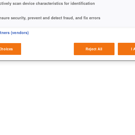
ctively scan device characteristics for identification
nsure security, prevent and detect fraud, and fix errors
eliver and present advertising and content
rtners (vendors)
atch and combine data from other data sources
Choices
Reject All
I 
ink different devices
dentify devices based on information transmitted automatically
ave and communicate privacy choices
w Purposes