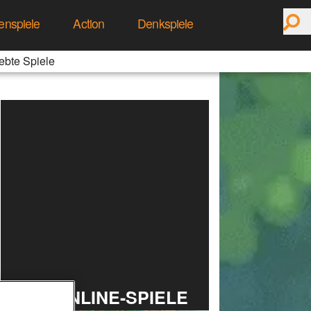
enspiele
Action
Denkspiele
ebte Spiele
TOP ONLINE-SPIELE