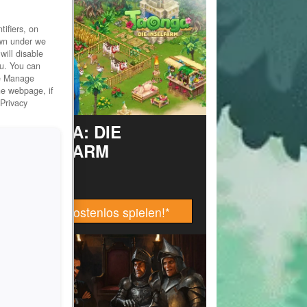
ifiers, on
own under we
will disable
ou. You can
he Manage
he webpage, if
 Privacy
TAONGA: DIE
INSELFARM
Jetzt kostenlos spielen!
*