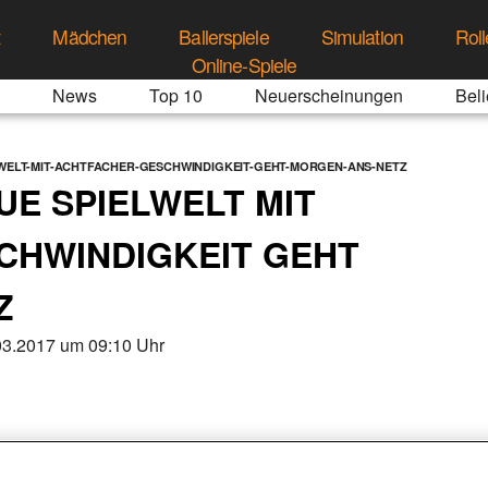
t
Mädchen
Ballerspiele
Simulation
Roll
Online-Spiele
News
Top 10
Neuerscheinungen
Beli
LWELT-MIT-ACHTFACHER-GESCHWINDIGKEIT-GEHT-MORGEN-ANS-NETZ
UE SPIELWELT MIT
CHWINDIGKEIT GEHT
Z
03.2017 um 09:10 Uhr