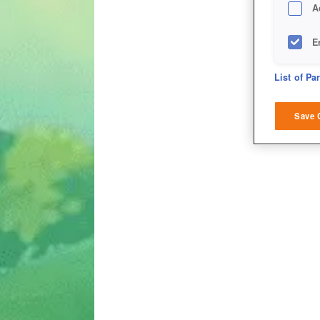
A
E
D
List of Pa
M
Save 
L
I
S
Sho