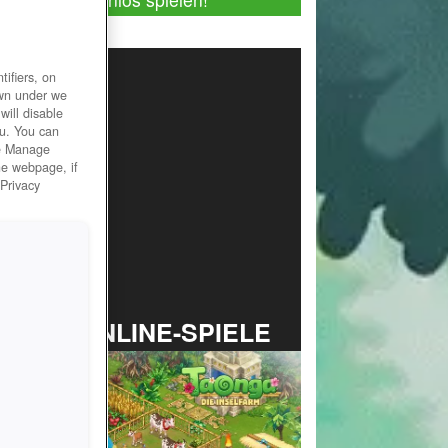
ifiers, on
own under we
will disable
ou. You can
he Manage
he webpage, if
 Privacy
TOP ONLINE-SPIELE