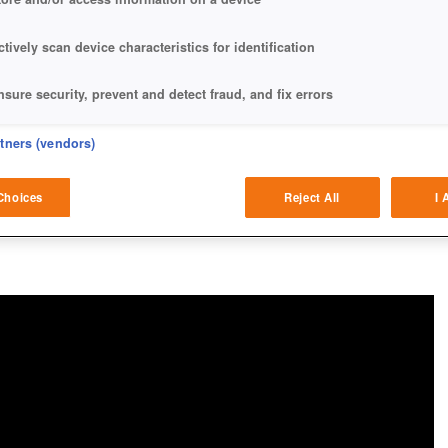
ctively scan device characteristics for identification
m L.A. Convention Center.
nsure security, prevent and detect fraud, and fix errors
eliver and present advertising and content
rtners (vendors)
atch and combine data from other data sources
Choices
Reject All
I 
ink different devices
dentify devices based on information transmitted automatically
ave and communicate privacy choices
w Purposes