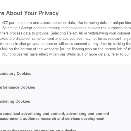
e About Your Privacy
r
477
partners store and access personal data, like browsing data or unique ident
. Selecting I Accept enables tracking technologies to support the purposes sh
tners process data to provide. Selecting Reject All or withdrawing your consent 
ackers are disabled, some content and ads you see may not be as relevant to y
his menu to change your choices or withdraw consent at any time by clicking t
 link on the bottom of the webpage [or the floating icon on the bottom-left of t
. Your choices will have effect within our Website. For more details, refer to our
andatory Cookies
erformance Cookies
arketing Cookies
ersonalised advertising and content, advertising and content
easurement, audience research and services development
tore and/or access information on a device