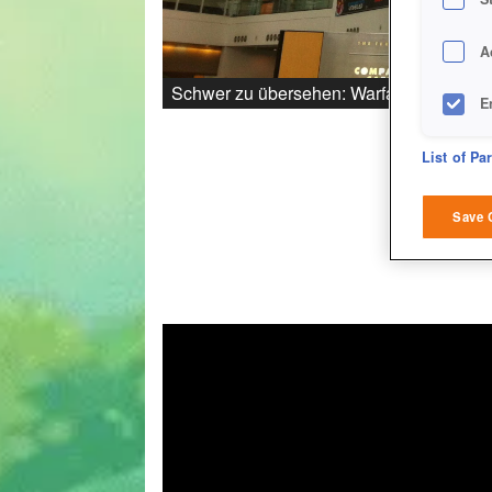
A
Schwer zu übersehen: Warface-Plakate i
E
D
List of Pa
M
Save 
L
I
S
Sho