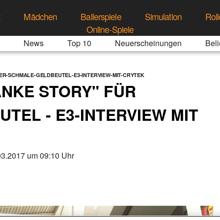
t
Mädchen
Ballerspiele
Simulation
Roll
Online-Spiele
News
Top 10
Neuerscheinungen
Beli
R-SCHMALE-GELDBEUTEL-E3-INTERVIEW-MIT-CRYTEK
NKE STORY" FÜR
TEL - E3-INTERVIEW MIT
03.2017 um 09:10 Uhr