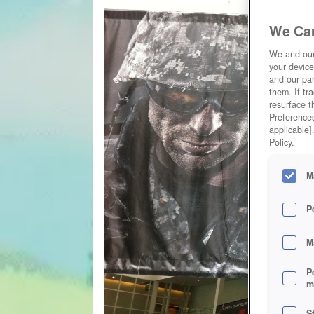
We Car
We and ou
your device
and our par
them. If tr
resurface t
Preferences
applicable]
Policy.
M
P
M
P
m
S