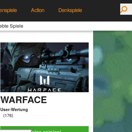
enspiele
Action
Denkspiele
ebte Spiele
WARFACE
User-Wertung
Jetzt kostenlos spielen!