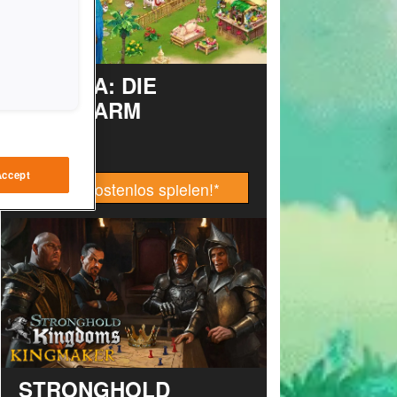
TAONGA: DIE
INSELFARM
Accept
Jetzt kostenlos spielen!
*
STRONGHOLD