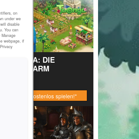
ifiers, on
own under we
will disable
ou. You can
he Manage
he webpage, if
 Privacy
TAONGA: DIE
INSELFARM
Jetzt kostenlos spielen!
*