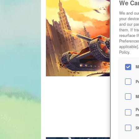
We Car
We and ou
your device
and our par
them. If tr
resurface t
Preferences
applicable]
Policy.
M
P
M
P
m
S