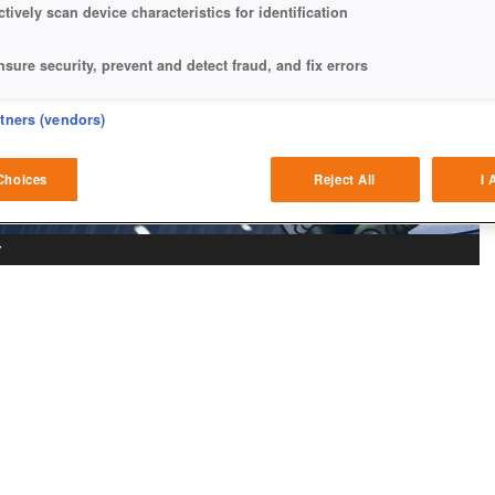
ctively scan device characteristics for identification
nsure security, prevent and detect fraud, and fix errors
eliver and present advertising and content
rtners (vendors)
atch and combine data from other data sources
Choices
Reject All
I 
ink different devices
r
dentify devices based on information transmitted automatically
ave and communicate privacy choices
w Purposes