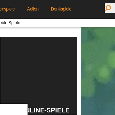
enspiele
Action
Denkspiele
ebte Spiele
TOP ONLINE-SPIELE