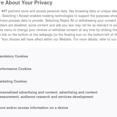
e About Your Privacy
r
477
partners store and access personal data, like browsing data or unique ident
. Selecting I Accept enables tracking technologies to support the purposes sh
tners process data to provide. Selecting Reject All or withdrawing your consent 
ackers are disabled, some content and ads you see may not be as relevant to y
his menu to change your choices or withdraw consent at any time by clicking t
 link on the bottom of the webpage [or the floating icon on the bottom-left of t
. Your choices will have effect within our Website. For more details, refer to our
andatory Cookies
erformance Cookies
arketing Cookies
ersonalised advertising and content, advertising and content
easurement, audience research and services development
tore and/or access information on a device