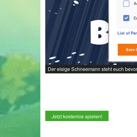
A
E
D
List of Pa
M
Save 
L
Der eisige Schneemann steht euch bevo
I
S
Sho
Jetzt kostenlos spielen!