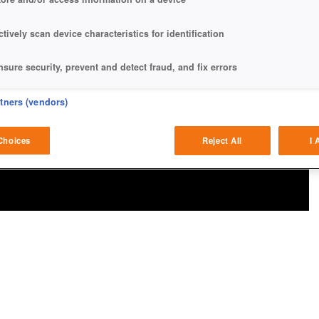
ctively scan device characteristics for identification
nsure security, prevent and detect fraud, and fix errors
eliver and present advertising and content
rtners (vendors)
atch and combine data from other data sources
Choices
Reject All
I 
ink different devices
dentify devices based on information transmitted automatically
ave and communicate privacy choices
w Purposes