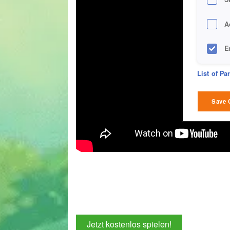
A
E
D
List of Pa
M
Save 
L
I
S
Sho
Jetzt kostenlos spielen!