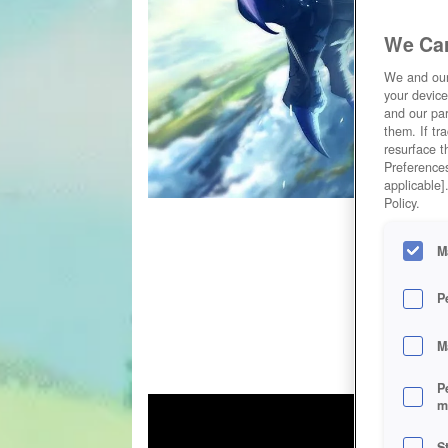
We Car
We and ou
your device
and our par
them. If tr
resurface t
Preferences
applicable]
Policy.
M
P
M
P
m
S