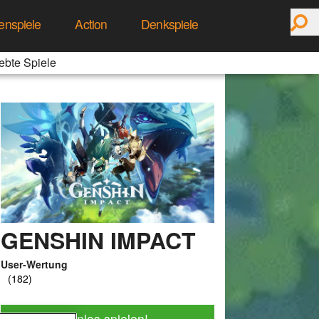
enspiele
Action
Denkspiele
ebte Spiele
GENSHIN IMPACT
User-Wertung
Jetzt kostenlos spielen!