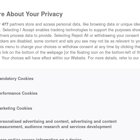
e About Your Privacy
r
477
partners store and access personal data, like browsing data or unique ident
. Selecting I Accept enables tracking technologies to support the purposes sh
tners process data to provide. Selecting Reject All or withdrawing your consent 
ackers are disabled, some content and ads you see may not be as relevant to y
his menu to change your choices or withdraw consent at any time by clicking t
 link on the bottom of the webpage [or the floating icon on the bottom-left of t
. Your choices will have effect within our Website. For more details, refer to our
andatory Cookies
erformance Cookies
arketing Cookies
ersonalised advertising and content, advertising and content
easurement, audience research and services development
tore and/or access information on a device