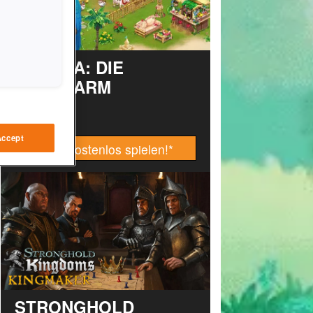
TAONGA: DIE
INSELFARM
Accept
Jetzt kostenlos spielen!
*
STRONGHOLD