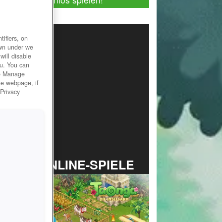
ifiers, on
own under we
will disable
ou. You can
he Manage
he webpage, if
 Privacy
TOP ONLINE-SPIELE