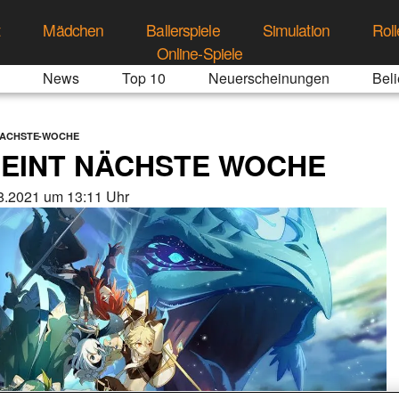
t
Mädchen
Ballerspiele
Simulation
Roll
Online-Spiele
News
Top 10
Neuerscheinungen
Beli
-NACHSTE-WOCHE
HEINT NÄCHSTE WOCHE
8.2021 um 13:11 Uhr