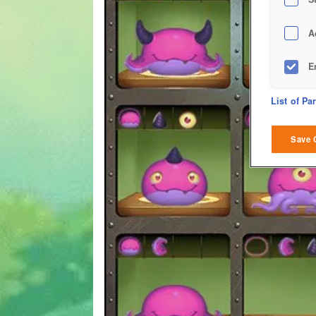
A
E
D
List of Pa
M
Save 
L
I
S
Sho