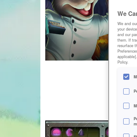
We Car
We and ou
your device
and our par
them. If tr
resurface t
Preferences
applicable]
Policy.
M
P
M
P
m
S