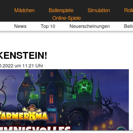
t
Mädchen
Ballerspiele
Simulation
Roll
Online-Spiele
News
Top 10
Neuerscheinungen
Beli
ENSTEIN!
0.2022 um 11:21 Uhr