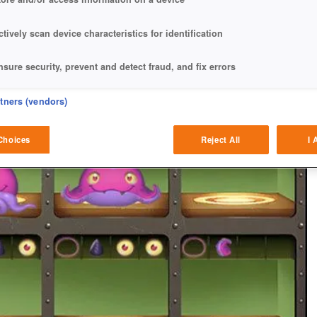
ctively scan device characteristics for identification
nsure security, prevent and detect fraud, and fix errors
eliver and present advertising and content
rtners (vendors)
atch and combine data from other data sources
Choices
Reject All
I 
ink different devices
dentify devices based on information transmitted automatically
ave and communicate privacy choices
w Purposes