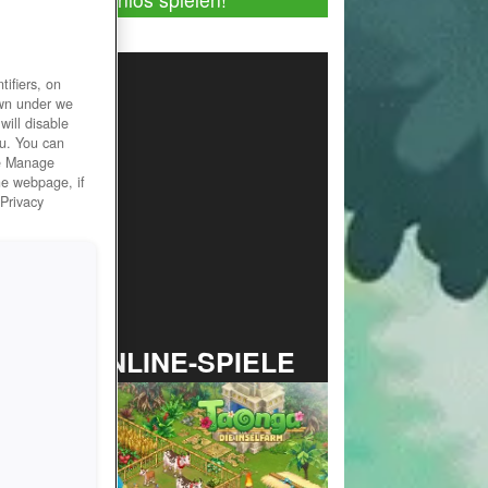
ifiers, on
own under we
will disable
ou. You can
he Manage
he webpage, if
 Privacy
TOP ONLINE-SPIELE