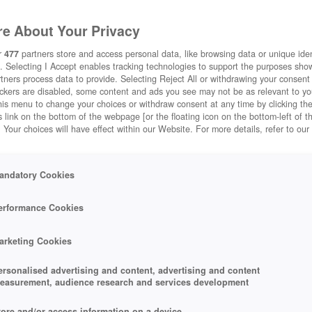
e About Your Privacy
r
477
partners store and access personal data, like browsing data or unique ident
. Selecting I Accept enables tracking technologies to support the purposes sh
tners process data to provide. Selecting Reject All or withdrawing your consent 
ackers are disabled, some content and ads you see may not be as relevant to y
his menu to change your choices or withdraw consent at any time by clicking t
 link on the bottom of the webpage [or the floating icon on the bottom-left of t
. Your choices will have effect within our Website. For more details, refer to our
andatory Cookies
erformance Cookies
arketing Cookies
ersonalised advertising and content, advertising and content
easurement, audience research and services development
tore and/or access information on a device