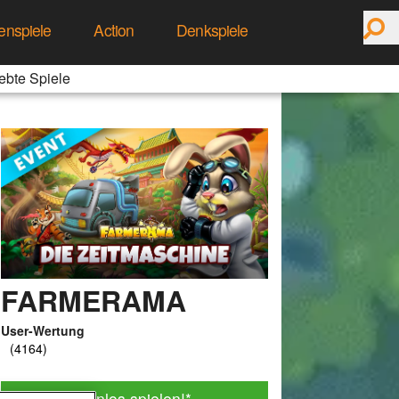
enspiele
Action
Denkspiele
ebte Spiele
FARMERAMA
User-Wertung
Jetzt kostenlos spielen!
*