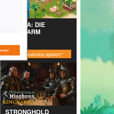
TAONGA: DIE
INSELFARM
Accept
Jetzt kostenlos spielen!
*
STRONGHOLD