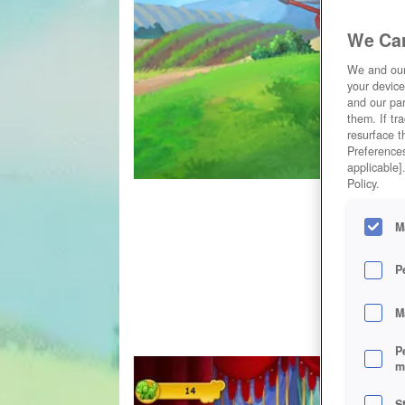
We Car
We and ou
your device
and our par
them. If tr
resurface t
Preferences
applicable]
Policy.
M
P
M
P
m
S