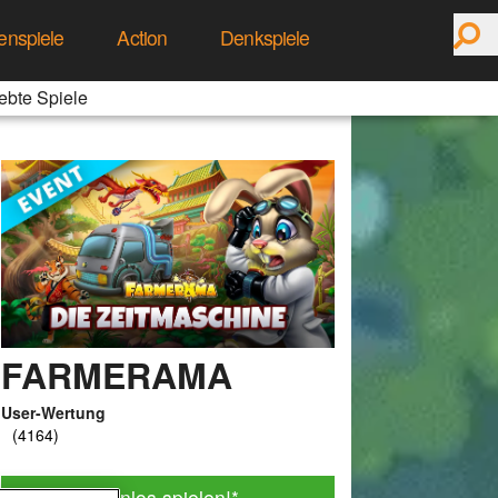
enspiele
Action
Denkspiele
ebte Spiele
FARMERAMA
User-Wertung
Jetzt kostenlos spielen!
*