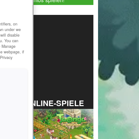
ifiers, on
own under we
will disable
ou. You can
he Manage
he webpage, if
 Privacy
TOP ONLINE-SPIELE