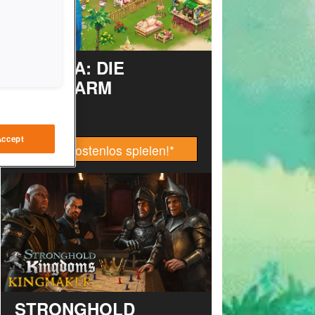
TAONGA: DIE
INSELFARM
Accept
Jetzt kostenlos spielen!
*
STRONGHOLD