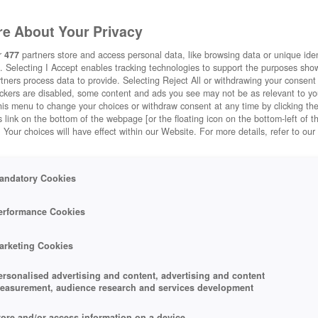
e About Your Privacy
r
477
partners store and access personal data, like browsing data or unique ident
. Selecting I Accept enables tracking technologies to support the purposes sh
tners process data to provide. Selecting Reject All or withdrawing your consent 
ackers are disabled, some content and ads you see may not be as relevant to y
his menu to change your choices or withdraw consent at any time by clicking t
 link on the bottom of the webpage [or the floating icon on the bottom-left of t
. Your choices will have effect within our Website. For more details, refer to our
andatory Cookies
erformance Cookies
arketing Cookies
ersonalised advertising and content, advertising and content
easurement, audience research and services development
tore and/or access information on a device