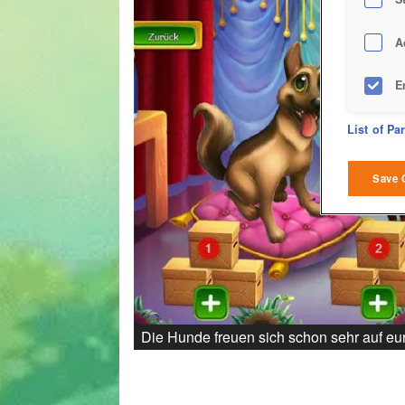
A
E
D
List of Pa
M
Save 
L
I
S
Die Hunde freuen sich schon sehr auf e
Sho