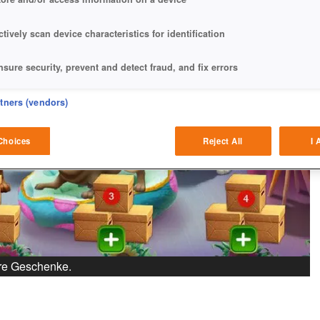
ctively scan device characteristics for identification
nsure security, prevent and detect fraud, and fix errors
eliver and present advertising and content
rtners (vendors)
atch and combine data from other data sources
Choices
Reject All
I 
ink different devices
dentify devices based on information transmitted automatically
ave and communicate privacy choices
ure Geschenke.
w Purposes