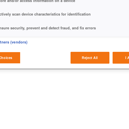
tore and/or access information on a device
ctively scan device characteristics for identification
nsure security, prevent and detect fraud, and fix errors
eliver and present advertising and content
rtners (vendors)
ihr, wenn die neue Quest-Reihe spielt.
atch and combine data from other data sources
Choices
Reject All
I 
ink different devices
dentify devices based on information transmitted automatically
ave and communicate privacy choices
w Purposes