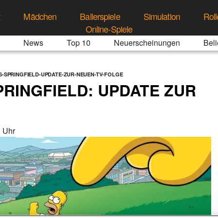
t
Mädchen
Ballerspiele
Simulation
Roll
Online-Spiele
News
Top 10
Neuerscheinungen
Beli
S-SPRINGFIELD-UPDATE-ZUR-NEUEN-TV-FOLGE
PRINGFIELD: UPDATE ZUR
 Uhr