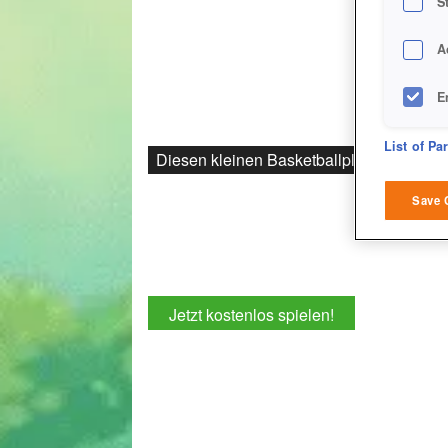
S
A
E
D
List of Pa
Diesen kleinen Basketballplatz bekommt 
M
Save 
L
I
Jetzt kostenlos spielen!
S
Sho