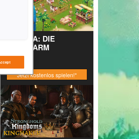
TAONGA: DIE
INSELFARM
Accept
Jetzt kostenlos spielen!
*