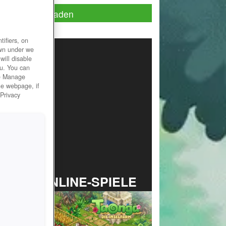
Jetzt App laden
ifiers, on
own under we
will disable
ou. You can
he Manage
he webpage, if
 Privacy
TOP ONLINE-SPIELE