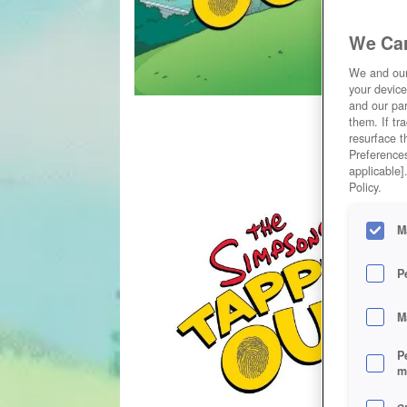
We Car
We and ou
your device
and our par
them. If tr
resurface t
Preferences
applicable]
Policy.
M
P
M
P
m