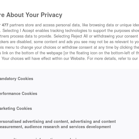
e About Your Privacy
r
477
partners store and access personal data, like browsing data or unique ident
. Selecting I Accept enables tracking technologies to support the purposes sh
tners process data to provide. Selecting Reject All or withdrawing your consent 
ackers are disabled, some content and ads you see may not be as relevant to y
his menu to change your choices or withdraw consent at any time by clicking t
 link on the bottom of the webpage [or the floating icon on the bottom-left of t
. Your choices will have effect within our Website. For more details, refer to our
andatory Cookies
erformance Cookies
arketing Cookies
ersonalised advertising and content, advertising and content
easurement, audience research and services development