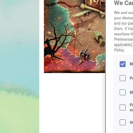
We Car
We and ou
your device
and our par
them. If tr
resurface t
Preferences
applicable]
Policy.
M
P
M
P
m
S