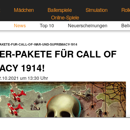
t
Mädchen
Ballerspiele
Simulation
Roll
Online-Spiele
News
Top 10
Neuerscheinungen
Beli
AKETE-FUR-CALL-OF-WAR-UND-SUPREMACY-1914
ER-PAKETE FÜR CALL OF
CY 1914!
.10.2021 um 13:30 Uhr