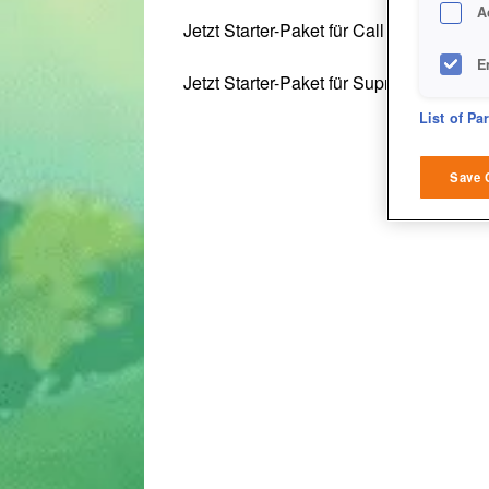
A
Jetzt Starter-Paket für Call of War holen
E
Jetzt Starter-Paket für Supremacy 1914 
D
List of Pa
M
Save 
L
I
S
Sho