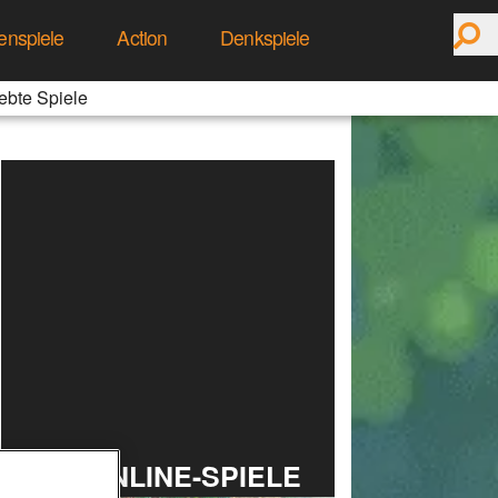
enspiele
Action
Denkspiele
ebte Spiele
TOP ONLINE-SPIELE