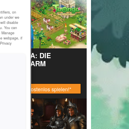
ifiers, on
own under we
will disable
ou. You can
he Manage
he webpage, if
 Privacy
TAONGA: DIE
INSELFARM
Jetzt kostenlos spielen!
*