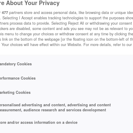
e About Your Privacy
r
477
partners store and access personal data, like browsing data or unique ident
. Selecting I Accept enables tracking technologies to support the purposes sh
tners process data to provide. Selecting Reject All or withdrawing your consent 
ackers are disabled, some content and ads you see may not be as relevant to y
his menu to change your choices or withdraw consent at any time by clicking t
 link on the bottom of the webpage [or the floating icon on the bottom-left of t
. Your choices will have effect within our Website. For more details, refer to our
andatory Cookies
erformance Cookies
arketing Cookies
ersonalised advertising and content, advertising and content
easurement, audience research and services development
tore and/or access information on a device