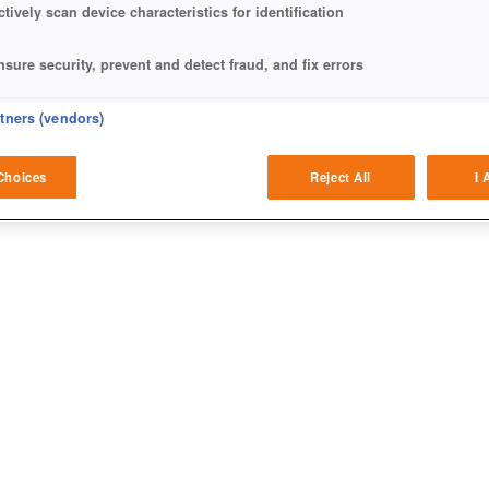
ctively scan device characteristics for identification
!
nsure security, prevent and detect fraud, and fix errors
sichern!
eliver and present advertising and content
rtners (vendors)
atch and combine data from other data sources
Choices
Reject All
I 
ink different devices
dentify devices based on information transmitted automatically
ave and communicate privacy choices
w Purposes