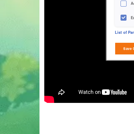
A
E
D
List of Pa
M
Save 
L
I
S
Sho