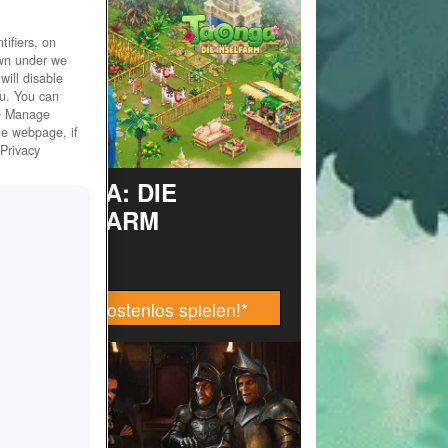
ifiers, on
own under we
will disable
ou. You can
he Manage
he webpage, if
 Privacy
TAONGA: DIE
INSELFARM
Jetzt kostenlos spielen!
*