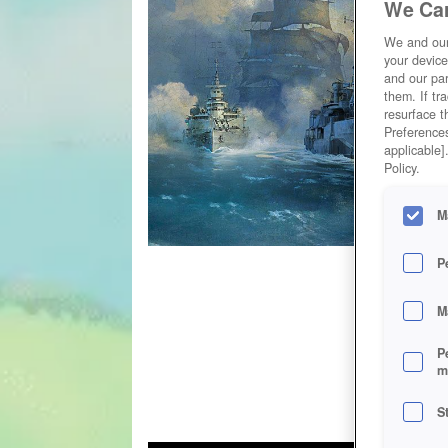
We Car
We and ou
your device
and our par
them. If tr
resurface t
Preferences
applicable]
Policy.
M
P
M
P
m
S