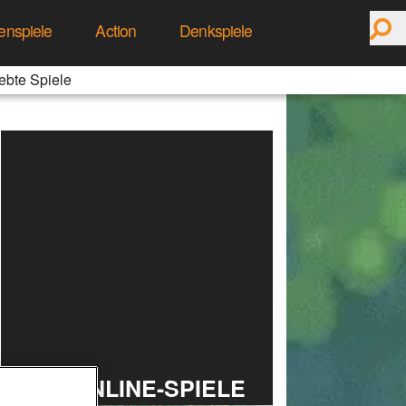
enspiele
Action
Denkspiele
ebte Spiele
TOP ONLINE-SPIELE