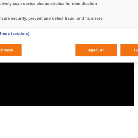
ctively scan device characteristics for identification
nsure security, prevent and detect fraud, and fix errors
eliver and present advertising and content
rtners (vendors)
atch and combine data from other data sources
Choices
Reject All
I 
ink different devices
dentify devices based on information transmitted automatically
ave and communicate privacy choices
w Purposes