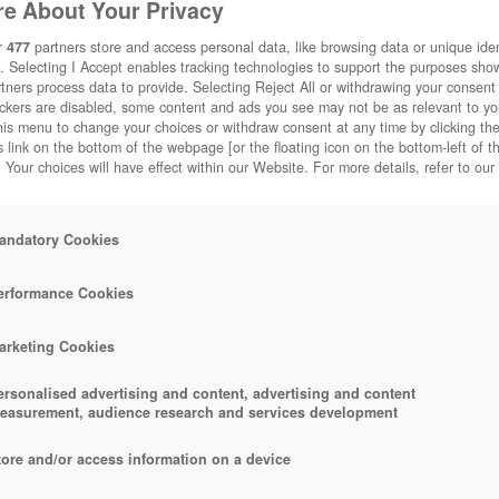
e About Your Privacy
r
477
partners store and access personal data, like browsing data or unique ident
. Selecting I Accept enables tracking technologies to support the purposes sh
tners process data to provide. Selecting Reject All or withdrawing your consent 
ackers are disabled, some content and ads you see may not be as relevant to y
his menu to change your choices or withdraw consent at any time by clicking t
 link on the bottom of the webpage [or the floating icon on the bottom-left of t
. Your choices will have effect within our Website. For more details, refer to our
andatory Cookies
erformance Cookies
arketing Cookies
ersonalised advertising and content, advertising and content
easurement, audience research and services development
tore and/or access information on a device