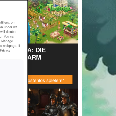
ifiers, on
own under we
will disable
ou. You can
he Manage
he webpage, if
TAONGA: DIE
 Privacy
INSELFARM
Jetzt kostenlos spielen!
*