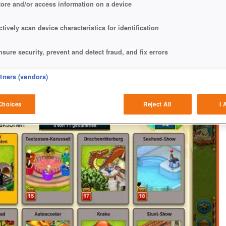
 RAKETENSTART
tore and/or access information on a device
ctively scan device characteristics for identification
nsure security, prevent and detect fraud, and fix errors
eliver and present advertising and content
rtners (vendors)
atch and combine data from other data sources
Choices
Reject All
I 
ink different devices
dentify devices based on information transmitted automatically
ave and communicate privacy choices
w Purposes