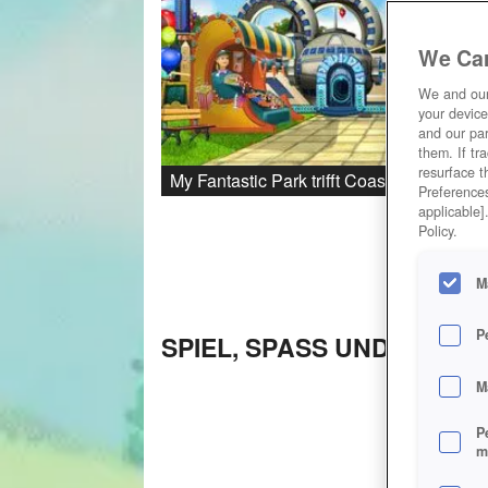
We Car
We and ou
your device
and our par
them. If tr
resurface t
My Fantastic Park trifft Coasterado
Preferences
applicable]
Policy.
M
P
SPIEL, SPASS UND SPANN
M
P
m