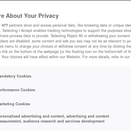
e About Your Privacy
r
477
partners store and access personal data, like browsing data or unique ident
. Selecting I Accept enables tracking technologies to support the purposes sh
tners process data to provide. Selecting Reject All or withdrawing your consent 
ackers are disabled, some content and ads you see may not be as relevant to y
his menu to change your choices or withdraw consent at any time by clicking t
 link on the bottom of the webpage [or the floating icon on the bottom-left of t
. Your choices will have effect within our Website. For more details, refer to our
andatory Cookies
erformance Cookies
UNG
arketing Cookies
ersonalised advertising and content, advertising and content
easurement, audience research and services development