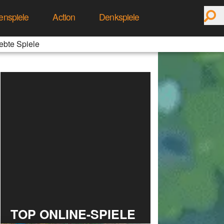
enspiele
Action
Denkspiele
ebte Spiele
TOP ONLINE-SPIELE