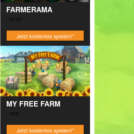
FARMERAMA
Jetzt kostenlos spielen!
*
MY FREE FARM
Jetzt kostenlos spielen!
*