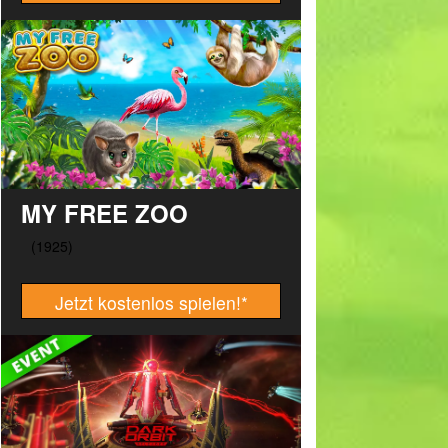
MY FREE ZOO
Jetzt kostenlos spielen!
*