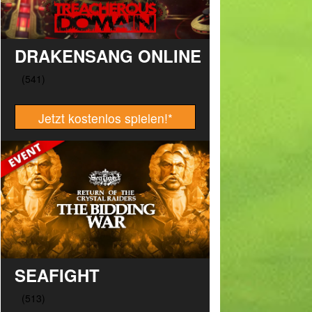
DRAKENSANG ONLINE
Jetzt kostenlos spielen!
*
SEAFIGHT