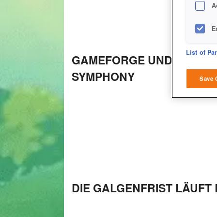
A
E
D
List of Pa
GAMEFORGE UND DIE BR
SYMPHONY
M
Save 
L
I
S
Sho
DIE GALGENFRIST LÄUFT 