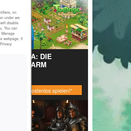
ifiers, on
own under we
will disable
ou. You can
he Manage
he webpage, if
 Privacy
TAONGA: DIE
INSELFARM
Jetzt kostenlos spielen!
*