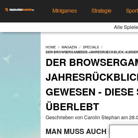
Minigames
Strategie
Spor
Alle Spiele
HOME
MAGAZIN
SPECIALS
DER-BROWSERGAMESDE-JAHRESRUECKBLICK-AUSSER-S
DER BROWSERGAM
JAHRESRÜCKBLICK:
EWESEN - DIESE S
BERLEBT
Geschrieben von Carolin Stephan am 28.
MAN MUSS AUCH MAL WAS