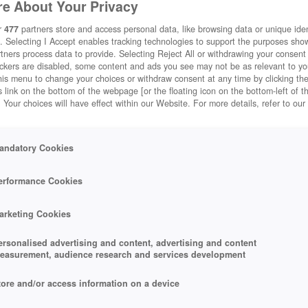
e About Your Privacy
r
477
partners store and access personal data, like browsing data or unique ident
. Selecting I Accept enables tracking technologies to support the purposes sh
tners process data to provide. Selecting Reject All or withdrawing your consent 
ackers are disabled, some content and ads you see may not be as relevant to y
URCHGEFALLEN
his menu to change your choices or withdraw consent at any time by clicking t
 link on the bottom of the webpage [or the floating icon on the bottom-left of t
. Your choices will have effect within our Website. For more details, refer to our
andatory Cookies
TE NIX MACHEN
erformance Cookies
arketing Cookies
ersonalised advertising and content, advertising and content
easurement, audience research and services development
 3D SCHÜTZT NICHT VOR
tore and/or access information on a device