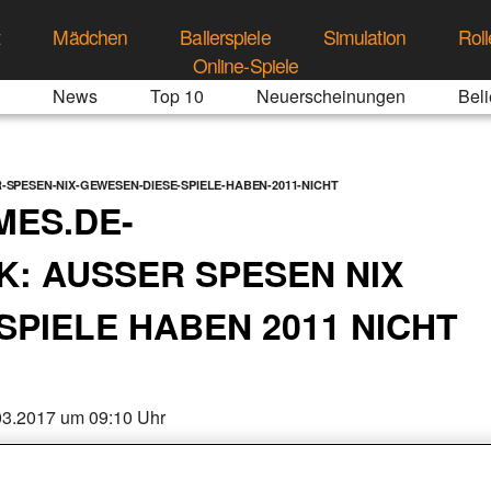
t
Mädchen
Ballerspiele
Simulation
Roll
Online-Spiele
News
Top 10
Neuerscheinungen
Beli
PESEN-NIX-GEWESEN-DIESE-SPIELE-HABEN-2011-NICHT
ES.DE-
 AUSSER SPESEN NIX G
PIELE HABEN 2011 NICHT Ü
03.2017 um 09:10 Uhr
 RISKIEREN: POISONVILLE