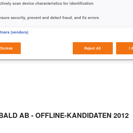
ctively scan device characteristics for identification
nsure security, prevent and detect fraud, and fix errors
eliver and present advertising and content
rtners (vendors)
OWSERGAMES: THE BITTERSWEET
atch and combine data from other data sources
Choices
Reject All
I 
ink different devices
dentify devices based on information transmitted automatically
ave and communicate privacy choices
w Purposes
BALD AB - OFFLINE-KANDIDATEN 2012