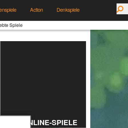
enspiele
Action
Denkspiele
ebte Spiele
TOP ONLINE-SPIELE