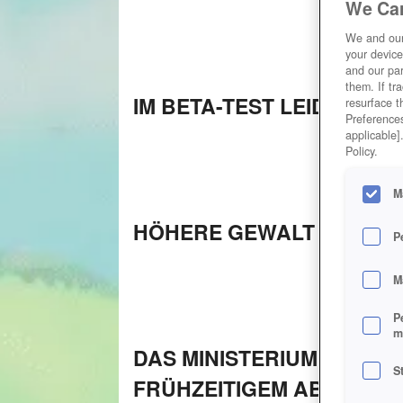
We Car
We and ou
your device
and our par
them. If tr
IM BETA-TEST LEIDER D
resurface t
Preferences
applicable]
Policy.
M
HÖHERE GEWALT - KANNS
P
M
P
m
DAS MINISTERIUM WARNT:
S
FRÜHZEITIGEM ABLEBEN