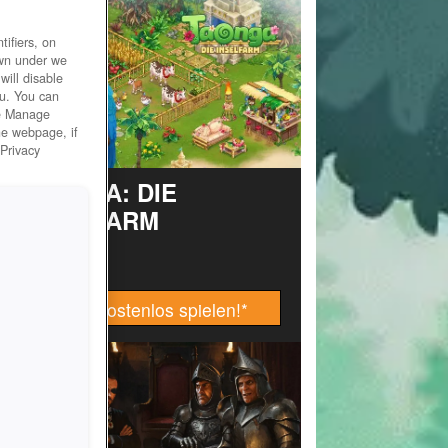
ifiers, on
own under we
will disable
ou. You can
he Manage
he webpage, if
 Privacy
TAONGA: DIE
INSELFARM
Jetzt kostenlos spielen!
*