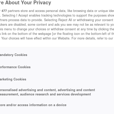
e About Your Privacy
r
477
partners store and access personal data, like browsing data or unique ident
. Selecting I Accept enables tracking technologies to support the purposes sh
tners process data to provide. Selecting Reject All or withdrawing your consent 
ackers are disabled, some content and ads you see may not be as relevant to y
his menu to change your choices or withdraw consent at any time by clicking t
 link on the bottom of the webpage [or the floating icon on the bottom-left of t
. Your choices will have effect within our Website. For more details, refer to our
andatory Cookies
erformance Cookies
arketing Cookies
ersonalised advertising and content, advertising and content
easurement, audience research and services development
tore and/or access information on a device