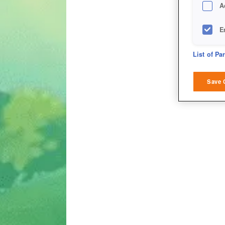
A
E
D
List of Pa
M
Save 
L
I
S
Sho