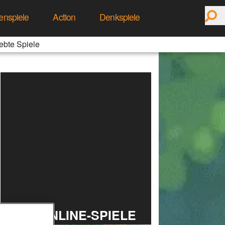
enspiele
Action
Denkspiele
ebte Spiele
TOP ONLINE-SPIELE