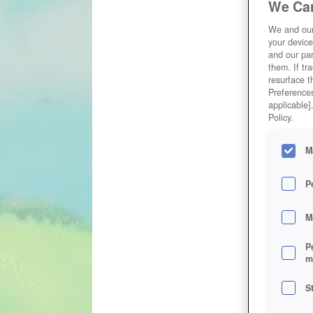
We Car
We and ou
your device
and our par
them. If tr
resurface t
Preferences
applicable]
Policy.
M
P
M
P
m
S