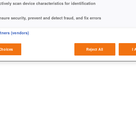
ctively scan device characteristics for identification
nsure security, prevent and detect fraud, and fix errors
eliver and present advertising and content
rtners (vendors)
atch and combine data from other data sources
Choices
Reject All
I 
ink different devices
dentify devices based on information transmitted automatically
ave and communicate privacy choices
w Purposes