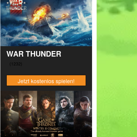
WAR THUNDER
Jetzt kostenlos spielen!