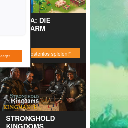
TAONGA: DIE
INSELFARM
Jetzt kostenlos spielen!
*
Accept
STRONGHOLD
KINGDOMS