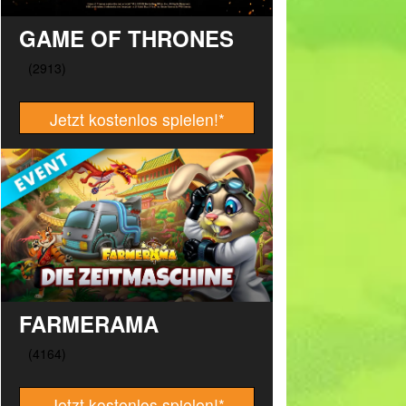
GAME OF THRONES
Jetzt kostenlos spielen!
*
FARMERAMA
Jetzt kostenlos spielen!
*