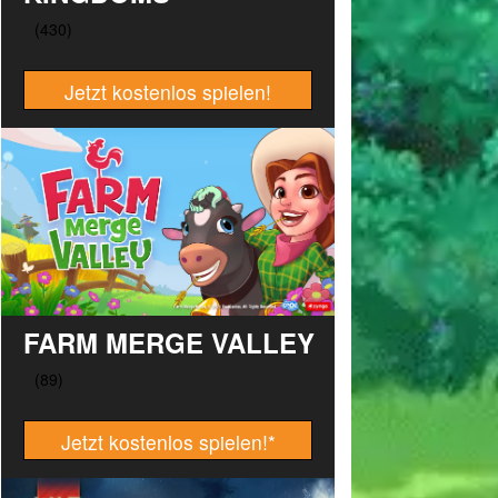
Jetzt kostenlos spielen!
FARM MERGE VALLEY
Jetzt kostenlos spielen!
*