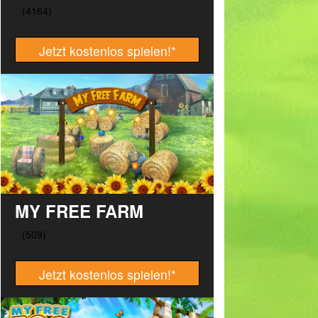
Jetzt kostenlos spielen!
*
MY FREE FARM
Jetzt kostenlos spielen!
*