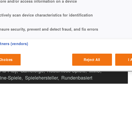
tore and/or access information on a device
ctively scan device characteristics for identification
nsure security, prevent and detect fraud, and fix errors
eliver and present advertising and content
rtners (vendors)
atch and combine data from other data sources
Choices
Reject All
I 
-to-Play
,
Gameforge
,
Kostenlose Spiele
,
MMO
,
ink different devices
ine-Spiele
,
Spielehersteller
,
Rundenbasiert
dentify devices based on information transmitted automatically
ave and communicate privacy choices
w Purposes