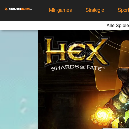
Minigames
Strategie
Spor
Alle Spiele