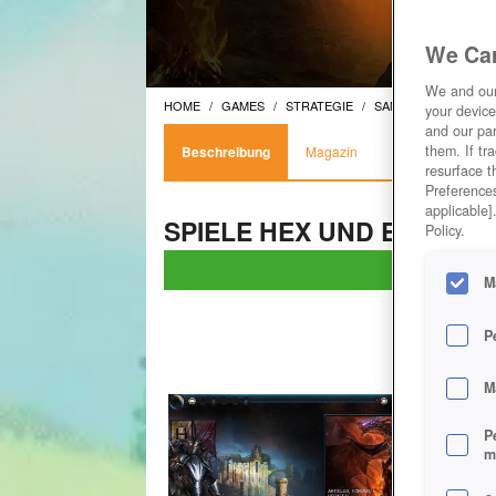
We Car
We and ou
HOME
GAMES
STRATEGIE
SAMMELKARTEN
your device
and our par
them. If tr
Beschreibung
Magazin
resurface t
Preferences
applicable]
SPIELE HEX UND ERLEBE
Policy.
Jetzt HEX
M
P
M
P
m