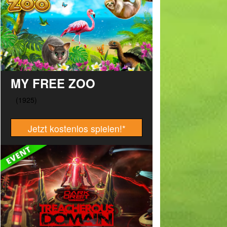
MY FREE ZOO
Jetzt kostenlos spielen!
*