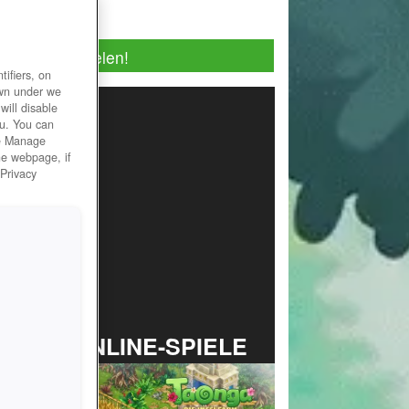
Jetzt Spielen!
ifiers, on
own under we
will disable
ou. You can
he Manage
he webpage, if
 Privacy
TOP ONLINE-SPIELE