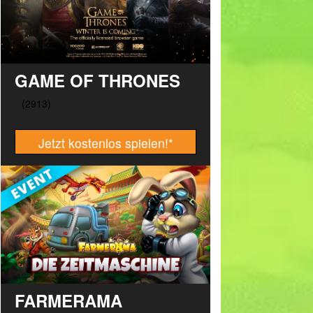
GAME OF THRONES
Jetzt kostenlos spielen!
*
FARMERAMA