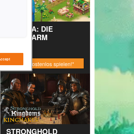
TAONGA: DIE
INSELFARM
Accept
Jetzt kostenlos spielen!
*
STRONGHOLD