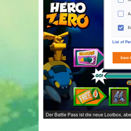
A
E
D
List of Pa
M
Save 
L
I
S
Sho
Der Battle Pass ist die neue Lootbox, aber