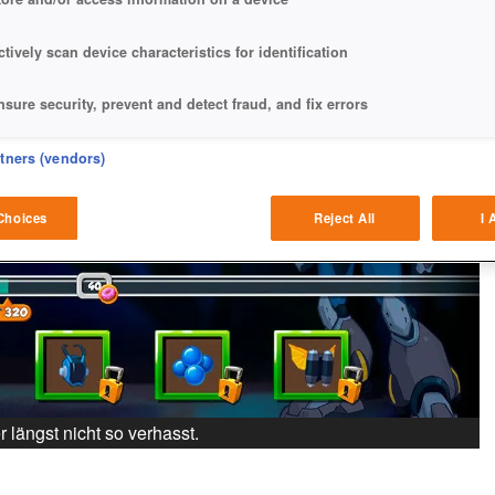
ctively scan device characteristics for identification
nsure security, prevent and detect fraud, and fix errors
eliver and present advertising and content
rtners (vendors)
atch and combine data from other data sources
Choices
Reject All
I 
ink different devices
dentify devices based on information transmitted automatically
ave and communicate privacy choices
w Purposes
 längst nicht so verhasst.