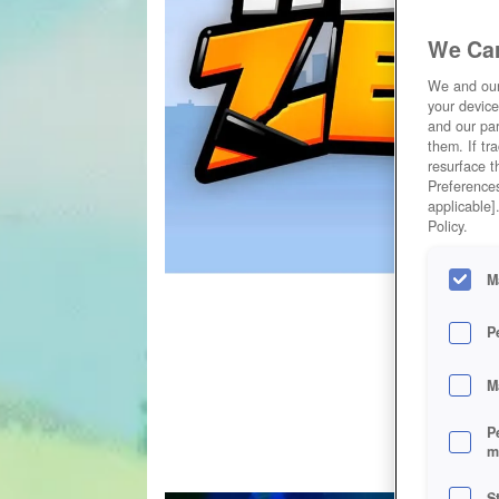
We Car
We and ou
your device
and our par
them. If tr
resurface t
Preferences
applicable]
Policy.
M
P
M
P
m
S