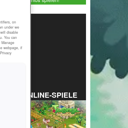
ifiers, on
own under we
will disable
ou. You can
he Manage
he webpage, if
 Privacy
TOP ONLINE-SPIELE