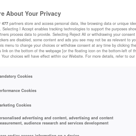
e About Your Privacy
r
477
partners store and access personal data, like browsing data or unique ident
. Selecting I Accept enables tracking technologies to support the purposes sh
tners process data to provide. Selecting Reject All or withdrawing your consent 
ackers are disabled, some content and ads you see may not be as relevant to y
his menu to change your choices or withdraw consent at any time by clicking t
 link on the bottom of the webpage [or the floating icon on the bottom-left of t
. Your choices will have effect within our Website. For more details, refer to our
andatory Cookies
erformance Cookies
arketing Cookies
ersonalised advertising and content, advertising and content
easurement, audience research and services development
tore and/or access information on a device