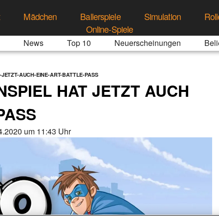
t
Mädchen
Ballerspiele
Simulation
Roll
Online-Spiele
News
Top 10
Neuerscheinungen
Beli
JETZT-AUCH-EINE-ART-BATTLE-PASS
SPIEL HAT JETZT AUCH
PASS
4.2020 um 11:43 Uhr