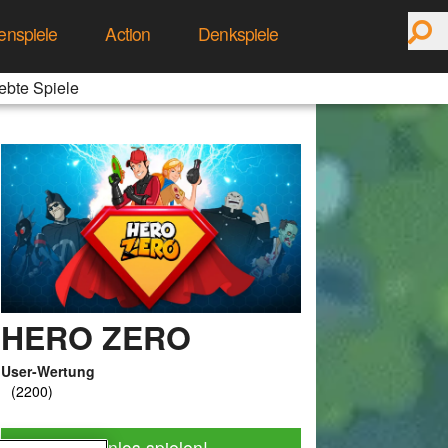
enspiele
Action
Denkspiele
ebte Spiele
HERO ZERO
User-Wertung
Jetzt kostenlos spielen!