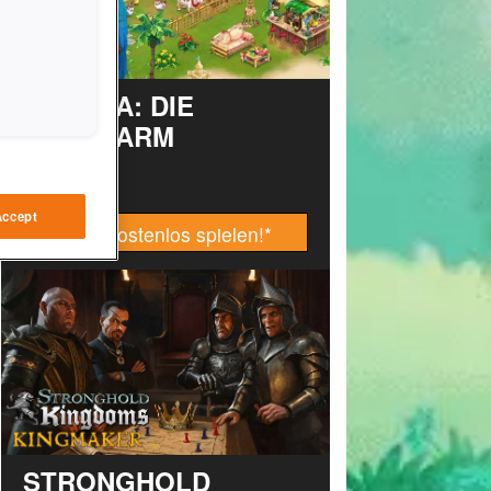
TAONGA: DIE
INSELFARM
Accept
Jetzt kostenlos spielen!
*
STRONGHOLD