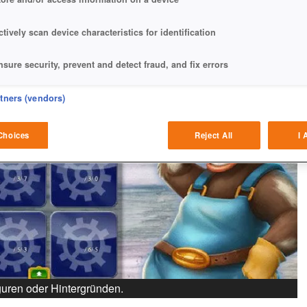
ctively scan device characteristics for identification
nsure security, prevent and detect fraud, and fix errors
eliver and present advertising and content
rtners (vendors)
atch and combine data from other data sources
Choices
Reject All
I 
ink different devices
dentify devices based on information transmitted automatically
ave and communicate privacy choices
w Purposes
guren oder Hintergründen.