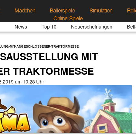
t
Mädchen
Ballerspiele
Simulation
Roll
Online-Spiele
News
Top 10
Neuerscheinungen
Beli
LUNG-MIT-ANGESCHLOSSENER-TRAKTORMESSE
SAUSSTELLUNG MIT
ER TRAKTORMESSE
5.2019 um 10:28 Uhr