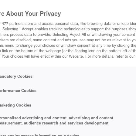
e About Your Privacy
r
477
partners store and access personal data, like browsing data or unique ident
. Selecting I Accept enables tracking technologies to support the purposes sh
tners process data to provide. Selecting Reject All or withdrawing your consent 
ackers are disabled, some content and ads you see may not be as relevant to y
his menu to change your choices or withdraw consent at any time by clicking t
 link on the bottom of the webpage [or the floating icon on the bottom-left of t
. Your choices will have effect within our Website. For more details, refer to our
andatory Cookies
erformance Cookies
arketing Cookies
ersonalised advertising and content, advertising and content
easurement, audience research and services development
tore and/or access information on a device