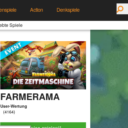
enspiele
Action
Denkspiele
ebte Spiele
FARMERAMA
User-Wertung
Jetzt kostenlos spielen!
*