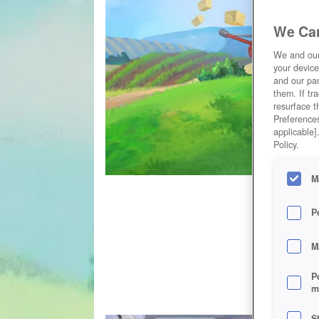
We Car
We and ou
your device
and our par
them. If tr
resurface t
Preferences
applicable]
Policy.
M
P
M
P
m
S