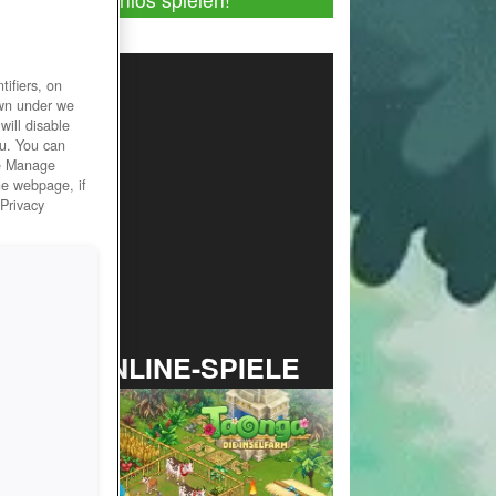
ifiers, on
own under we
will disable
ou. You can
he Manage
he webpage, if
 Privacy
TOP ONLINE-SPIELE