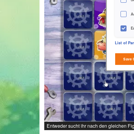
A
E
D
List of Pa
M
Save 
L
I
S
Sho
Entweder sucht ihr nach den gleichen Fi