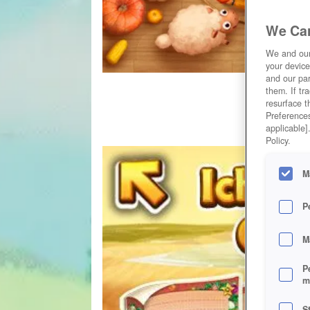
We Car
We and ou
your device
and our par
them. If tr
resurface t
Preferences
applicable]
Policy.
M
P
M
P
m
S