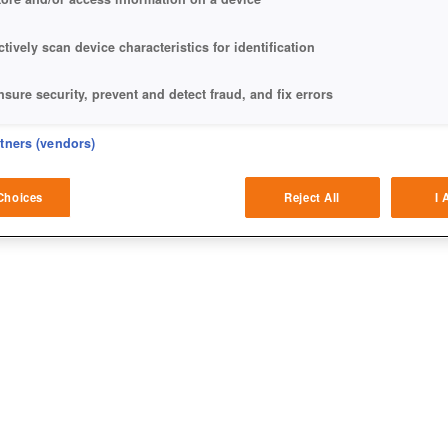
ctively scan device characteristics for identification
nsure security, prevent and detect fraud, and fix errors
eliver and present advertising and content
rtners (vendors)
atch and combine data from other data sources
Choices
Reject All
I 
 notwendig, die ihr in der Quest verdient.
ink different devices
dentify devices based on information transmitted automatically
ave and communicate privacy choices
w Purposes