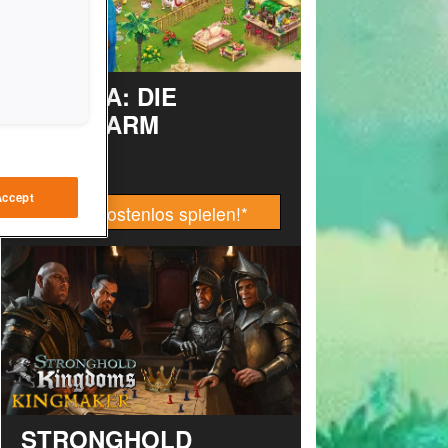
TAONGA: DIE
INSELFARM
Accept
Jetzt kostenlos spielen!
*
STRONGHOLD