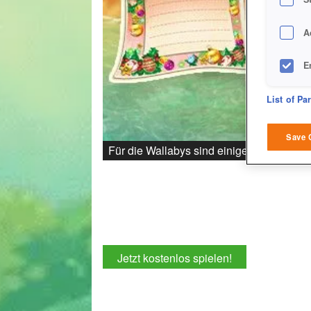
A
E
D
List of Pa
M
Save 
Für die Wallabys sind einige Gegenstände
L
I
S
Jetzt kostenlos spielen!
Sho