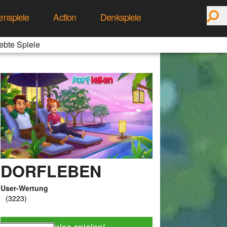
enspiele
Action
Denkspiele
ebte Spiele
DORFLEBEN
User-Wertung
Jetzt kostenlos spielen!