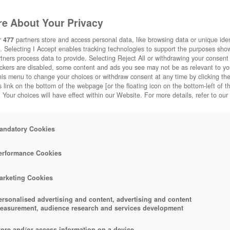
e About Your Privacy
r
477
partners store and access personal data, like browsing data or unique ident
. Selecting I Accept enables tracking technologies to support the purposes sh
tners process data to provide. Selecting Reject All or withdrawing your consent 
ackers are disabled, some content and ads you see may not be as relevant to y
his menu to change your choices or withdraw consent at any time by clicking t
 link on the bottom of the webpage [or the floating icon on the bottom-left of t
. Your choices will have effect within our Website. For more details, refer to our
andatory Cookies
erformance Cookies
arketing Cookies
ersonalised advertising and content, advertising and content
easurement, audience research and services development
tore and/or access information on a device