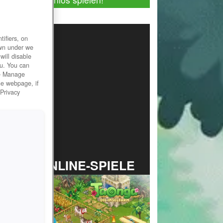
ifiers, on
own under we
will disable
ou. You can
he Manage
he webpage, if
 Privacy
TOP ONLINE-SPIELE